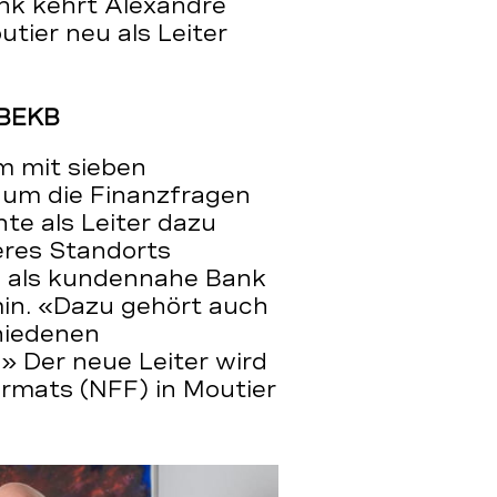
ank kehrt Alexandre
tier neu als Leiter
 BEKB
m mit sieben
 um die Finanzfragen
e als Leiter dazu
seres Standorts
B als kundennahe Bank
min. «Dazu gehört auch
hiedenen
 Der neue Leiter wird
ormats (NFF) in Moutier