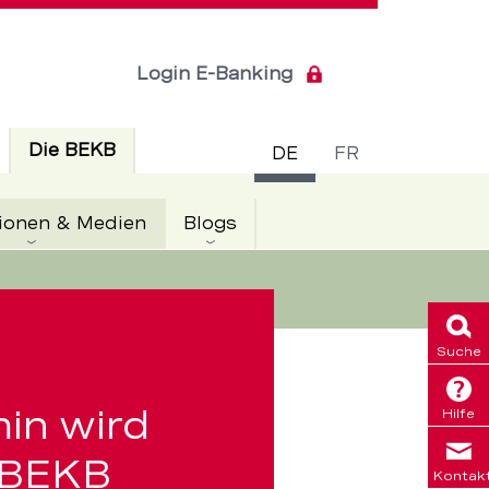
Login E-Banking
Sprachsch
Aktiv
Die BEKB
DE
FR
Aktiv
ionen & Medien
Blogs
Suche
in wird
Hilfe
r BEKB
Kontak