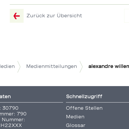
Zurück zur Übersicht
Medien
Medienmitteilungen
alexandre wille
aten
Schnellzugriff
: 30790
Offene Stellen
mmer: 790
Medien
 Nummer:
CH22XXX
Glossar