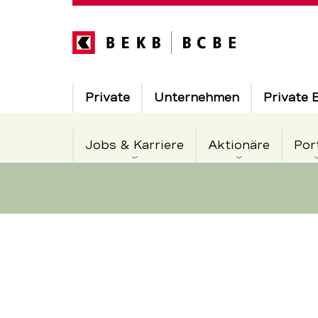
Direkt
zum
Inhalt
Hauptnavigation
Private
Unternehmen
Private 
Jobs & Karriere
Aktionäre
Por
Alexandre
Servicenavigation
Willemin
wird