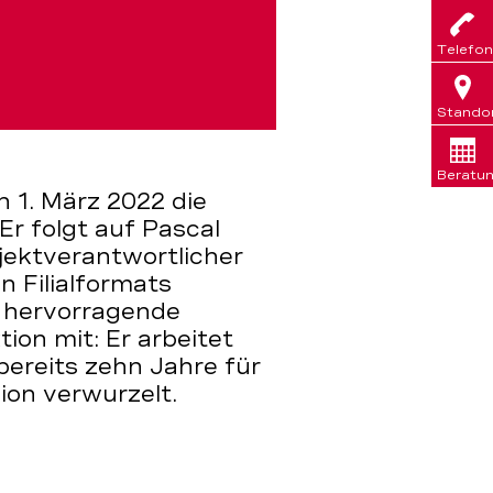
Telefon
Stando
Beratu
 1. März 2022 die
r folgt auf Pascal
ojektverantwortlicher
 Filialformats
t hervorragende
on mit: Er arbeitet
bereits zehn Jahre für
gion verwurzelt.