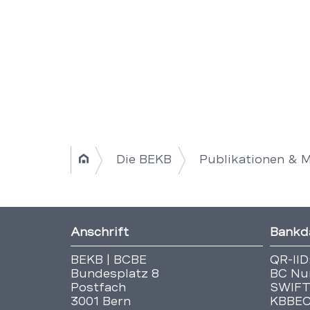
Breadcrumb
Die BEKB
Publikationen & 
Home
Navigation
|
Fusszeile
Anschrift
Bankd
Title
BEKB | BCBE
QR-IID
Bundesplatz 8
BC Nu
Postfach
SWIFT
3001 Bern
KBBE