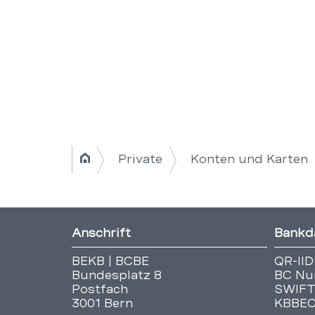
Breadcrumb
Private
Konten und Karten
Home
Navigation
|
Fusszeile
Anschrift
Bankd
Title
BEKB | BCBE
QR-IID
Bundesplatz 8
BC Nu
Postfach
SWIFT
3001 Bern
KBBE