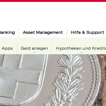
Banking
Asset Management
Hilfe & Support
d Apps
Geld anlegen
Hypotheken und Kredit
glichkeite
rkehr