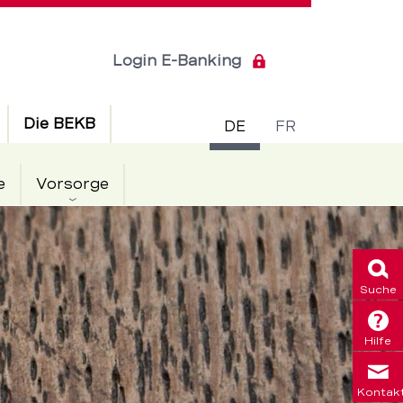
Login E-Banking
Sprachsch
Die BEKB
DE
FR
e
Vorsorge
n
Suche
Hilfe
Kontak