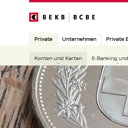
Direkt
zum
Inhalt
Hauptnavigation
Aktiv
Private
Unternehmen
Private 
Aktiv
Konten und Karten
E-Banking un
Zahlungsmö
Servicenavigation
und
Zahlungsve