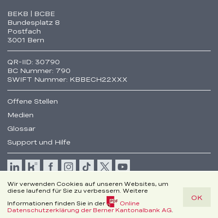
Fusszeile
BEKB | BCBE
Bundesplatz 8
Postfach
3001 Bern
QR-IID: 30790
BC Nummer: 790
SWIFT Nummer: KBBECH22XXX
Offene Stellen
Medien
Glossar
Support und Hilfe
Cookie
Wir verwenden Cookies auf unseren Websites, um
Rechtliche Hinweise
diese laufend für Sie zu verbessern. Weitere
OK
Disclaimer
Informationen finden Sie in der
Online
© Berner Kantonalbank AG
(PDF,
Datenschutzerklärung der Berner Kantonalbank AG
.
150.3