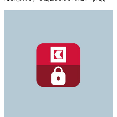
Zahlungen sorgt die separate BEKB smartLogin App.