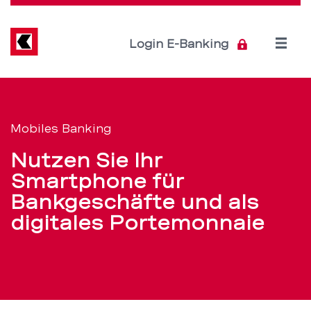
Direkt
zum
Inhalt
Open
Login E-Banking
menu
Mobiles
Servicenavigation
Banking
Mobiles Banking
und
Nutzen Sie Ihr
Apps
Smartphone für
Bankgeschäfte und als
–
digitales Portemonnaie
BEKB