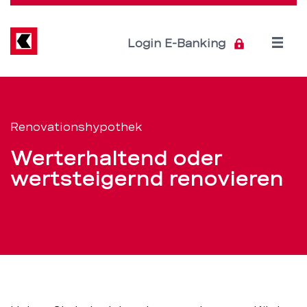
Direkt
zum
Inhalt
Open
Login E-Banking
menu
Renovieren
Servicenavigation
mit
Renovationshypothek
der
Werterhaltend oder
Renovationshypoth
wertsteigernd renovieren
–
BEKB