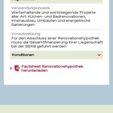
Eigenschaft
Beschreibung
Verwendungszweck
Werterhaltende und wertsteigernde Projekte
aller Art: Küchen- und Badrenovationen,
Innenausbau, Umbauten und energetische
Sanierungen.
Voraussetzung
Für den Abschluss einer Renovationshypothek
muss die Gesamtfinanzierung Ihrer Liegenschaft
bei der BEKB geführt werden.
Konditionen
Factsheet Renovationshypothek
(PDF,
herunterladen
384.6
KB)