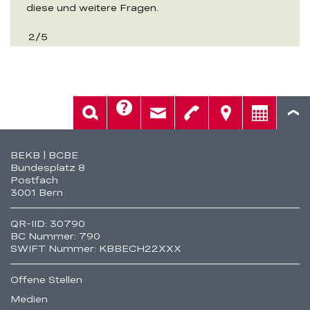
diese und weitere Fragen.
2
/
5
Hilfe
Suche
Kontakt
Telefon
Standorte
Beratung
Fusszeile
BEKB | BCBE
Bundesplatz 8
Postfach
3001 Bern
QR-IID: 30790
BC Nummer: 790
SWIFT Nummer: KBBECH22XXX
Offene Stellen
Medien