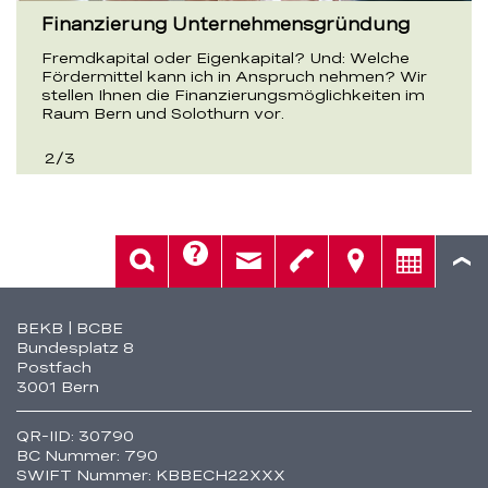
Finanzierung Unternehmensgründung
Fremdkapital oder Eigenkapital? Und: Welche
Fördermittel kann ich in Anspruch nehmen? Wir
stellen Ihnen die Finanzierungsmöglichkeiten im
Raum Bern und Solothurn vor.
2
/
3
Hilfe
Suche
Kontakt
Telefon
Standorte
Beratung
Fusszeile
BEKB | BCBE
Bundesplatz 8
Postfach
3001 Bern
QR-IID: 30790
BC Nummer: 790
SWIFT Nummer: KBBECH22XXX