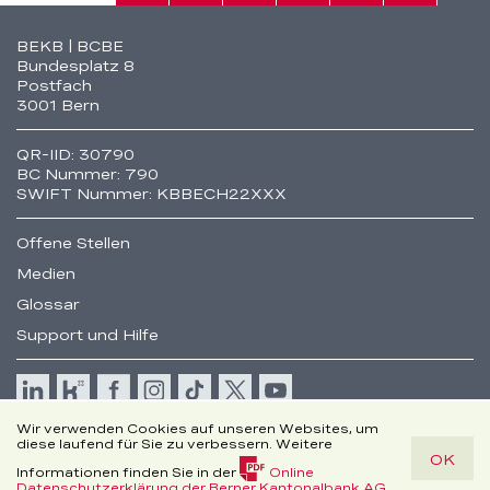
Fusszeile
BEKB | BCBE
Bundesplatz 8
Postfach
3001 Bern
QR-IID: 30790
BC Nummer: 790
SWIFT Nummer: KBBECH22XXX
Offene Stellen
Medien
Glossar
Support und Hilfe
Cookie
Wir verwenden Cookies auf unseren Websites, um
Rechtliche Hinweise
diese laufend für Sie zu verbessern. Weitere
OK
Disclaimer
Informationen finden Sie in der
Online
© Berner Kantonalbank AG
(PDF,
Datenschutzerklärung der Berner Kantonalbank AG
.