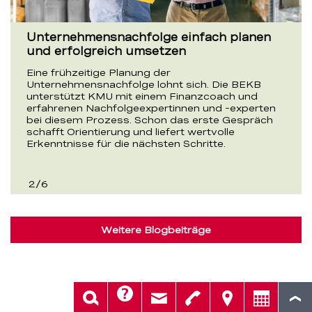
Start-up YLAH mit Unterstützung der
BEKB erfolgreich am Markt
Beratung vor Ort und Trainings online: So stellt
sich das Start-up YLAH die moderne
Psychotherapie vor. Das Unternehmen der Berner
Gründerin Florence von Gunten ist eines von
vielen Start-ups, die von der BEKB bei der
Gründung begleitet werden.
3
/
6
Weitere Blogbeiträge
Hilfe
Suche
Kontakt
Telefon
Standorte
Beratung