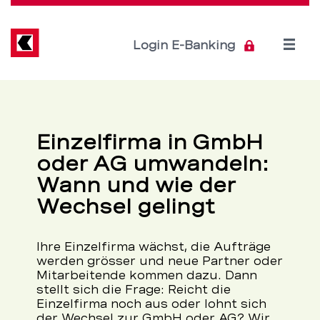
Direkt
zum
Inhalt
Open
Login E-Banking
menu
Die
Servicenavigation
Berner
Einzelfirma in GmbH
Kantonalbank
oder AG umwandeln:
für
Wann und wie der
Wechsel gelingt
Firmen,
KMU,
Ihre Einzelfirma wächst, die Aufträge
werden grösser und neue Partner oder
Institutionelle
Mitarbeitende kommen dazu. Dann
stellt sich die Frage: Reicht die
Einzelfirma noch aus oder lohnt sich
–
der Wechsel zur GmbH oder AG? Wir