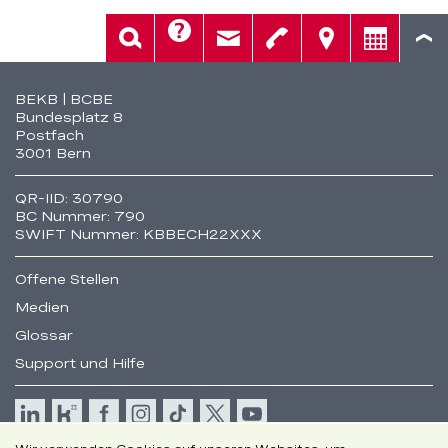
Hilfe
Suche
Kontakt
Telefon
Standorte
Beratung
Fusszeile
BEKB | BCBE
Bundesplatz 8
Postfach
3001 Bern
QR-IID: 30790
BC Nummer: 790
SWIFT Nummer: KBBECH22XXX
Offene Stellen
Medien
Glossar
Support und Hilfe