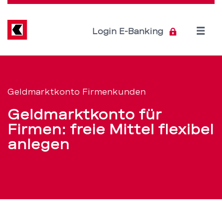
Direkt
zum
Inhalt
Open
Login E-Banking
menu
Geldmarktkonto
Servicenavigation
für
Geldmarktkonto Firmenkunden
Firmen:
Geldmarktkonto für
freie
Firmen: freie Mittel flexibel
anlegen
Mittel
flexibel
anlegen
–