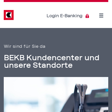
Direkt
zum
Inhalt
Open
Login E-Banking
menu
BEKB
Servicenavigation
Kundencenter
Wir sind für Sie da
und
BEKB Kundencenter und
Standorte
unsere Standorte
in
Ihrer
Nähe
–