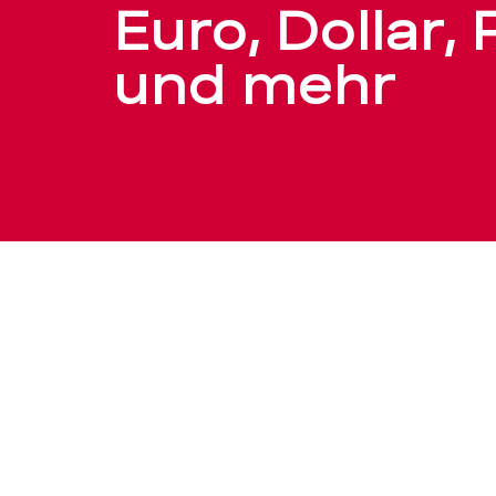
Pfund
Euro, Dollar,
und mehr
und
mehr
–
BEKB