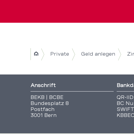
Breadcrumb
Private
Geld anlegen
Zi
Home
Navigation
|
Fusszeile
Anschrift
Bankd
Title
BEKB | BCBE
QR-IID
Bundesplatz 8
BC Nu
Postfach
SWIFT
3001 Bern
KBBE