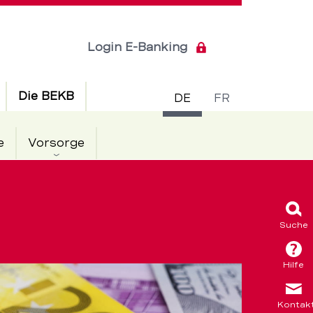
Login E-Banking
Sprachsch
Die BEKB
DE
FR
e
Vorsorge
Suche
Hilfe
Kontak