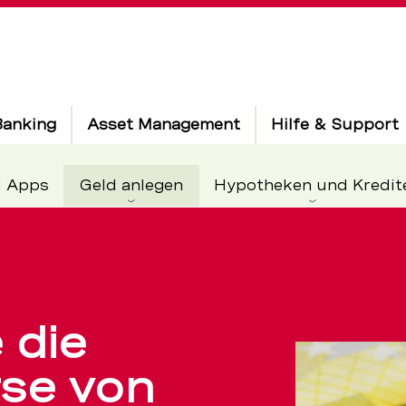
Banking
Asset Management
Hilfe & Support
Aktiv
d Apps
Geld anlegen
Hypotheken und Kredit
se:
 die
rse von