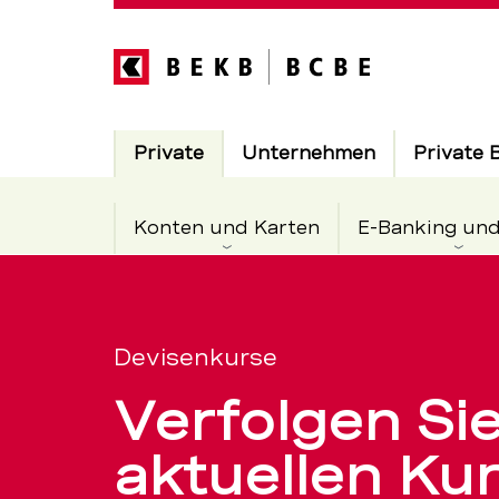
Direkt
zum
Inhalt
Hauptnavigation
Aktiv
Private
Unternehmen
Private 
Konten und Karten
E-Banking un
Devisenkur
Servicenavigation
Euro,
Devisenkurse
Verfolgen Sie
Dollar,
aktuellen Ku