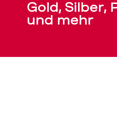
Platin
Gold, Silber, 
und mehr
und
mehr
–
BEKB