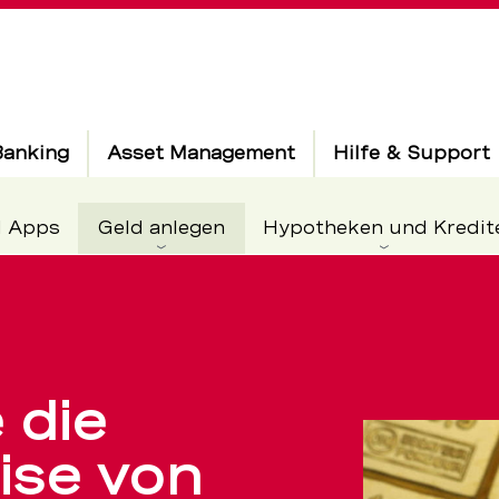
Banking
Asset Management
Hilfe & Support
Aktiv
d Apps
Geld anlegen
Hypotheken und Kredit
urse:
 die
ise von