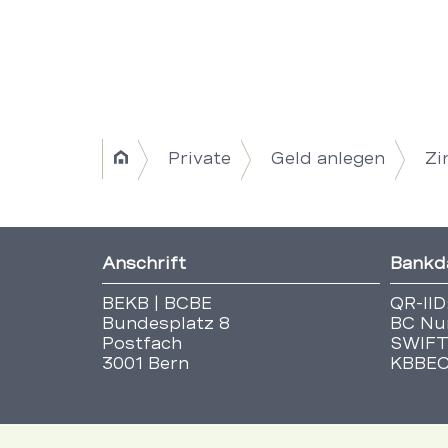
Breadcrumb
Private
Geld anlegen
Zi
Home
Navigation
|
Fusszeile
Anschrift
Bankd
Title
BEKB | BCBE
QR-IID
Bundesplatz 8
BC Nu
Postfach
SWIFT
3001 Bern
KBBE