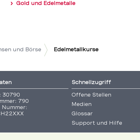
Gold und Edelmetalle
nsen und Börse
Edelmetallkurse
aten
Schnellzugriff
: 30790
Offene Stellen
mmer: 790
Medien
 Nummer:
CH22XXX
Glossar
Support und Hilfe