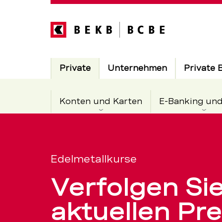
Direkt
zum
Inhalt
Hauptnavigation
Aktiv
Private
Unternehmen
Private 
Konten und Karten
E-Banking un
Edelmetallk
Servicenavigation
Gold,
Edelmetallkurse
Verfolgen Sie
Silber,
aktuellen Pre