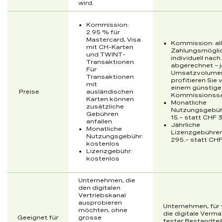
wird.
Kommission:
2.95 % für
Mastercard, Visa
Kommission: al
mit CH-Karten
Zahlungsmöglic
und TWINT-
individuell nac
Transaktionen.
abgerechnet – j
Für
Umsatzvolume
Transaktionen
profitieren Sie 
mit
einem günstige
Preise
ausländischen
Kommissionss
Karten können
Monatliche
zusätzliche
Nutzungsgebüh
Gebühren
15.– statt CHF 
anfallen
Jährliche
Monatliche
Lizenzgebühre
Nutzungsgebühr:
295.– statt CH
kostenlos
Lizenzgebühr:
kostenlos
Unternehmen, die
den digitalen
Vertriebskanal
ausprobieren
Unternehmen, für
möchten, ohne
die digitale Verm
Geeignet für
grosse
fester Bestandteil