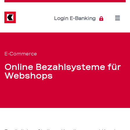
Direkt
zum
Inhalt
Open
Login E-Banking
menu
Online
Servicenavigation
Bezahlsysteme
E-Commerce
für
Online Bezahlsysteme für
Webshops
Webshops
–
BEKB