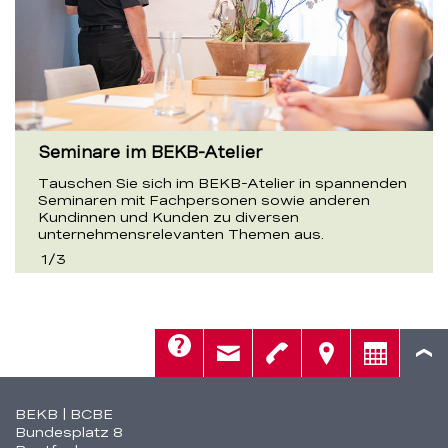
Seminare im BEKB-Atelier
Tauschen Sie sich im BEKB-Atelier in spannenden
Seminaren mit Fachpersonen sowie anderen
Kundinnen und Kunden zu diversen
unternehmensrelevanten Themen aus.
1
/
3
Hilfe
Kontakt
Telefon
Standorte
Beratung
Fusszeile
BEKB | BCBE
Bundesplatz 8