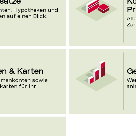
sätze
Ko
Pr
nten, Hypotheken und
n auf einen Blick.
All
Zah
en & Karten
Ge
irmenkonten sowie
Wen
karten für Ihr
anl