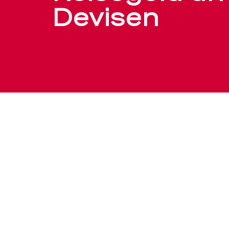
–
Devisen
BEKB
–
BEKB