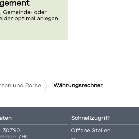
agement
-, Gemeinde- oder
lder optimal anlegen.
nsen und Börse
Währungsrechner
aten
Schnellzugriff
: 30790
Offene Stellen
mmer: 790