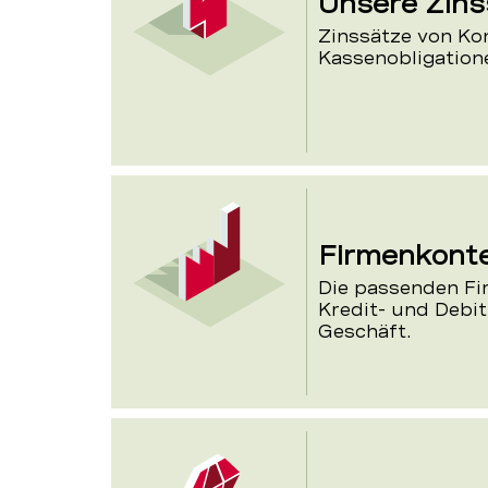
Unsere Zins
Zinssätze von Ko
Kassenobligatione
Firmenkont
Die passenden F
Kredit- und Debit
Geschäft.