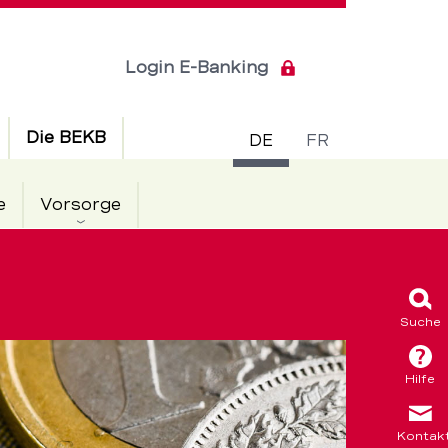
Login E-Banking
Sprachsch
Die BEKB
DE
FR
e
Vorsorge
Suche
Hilfe
Kontak