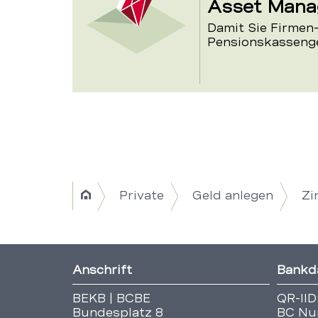
Asset Man
Damit Sie Firmen
Pensionskassenge
Breadcrumb
Private
Geld anlegen
Zi
Home
Navigation
|
Fusszeile
Anschrift
Bankd
Title
BEKB | BCBE
QR-IID
Bundesplatz 8
BC Nu