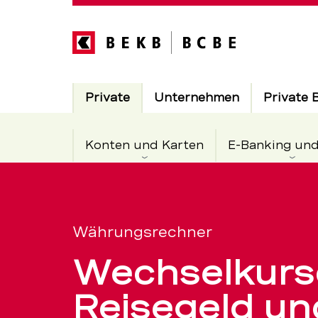
Direkt
zum
Inhalt
Hauptnavigation
Aktiv
Private
Unternehmen
Private 
Konten und Karten
E-Banking un
Währungsr
Servicenavigation
und
Währungsrechner
Wechselkurs
Devisenkur
Reisegeld un