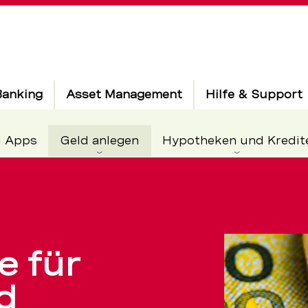
Banking
Asset Management
Hilfe & Support
Aktiv
d Apps
Geld anlegen
Hypotheken und Kredit
echner
e für
se
d