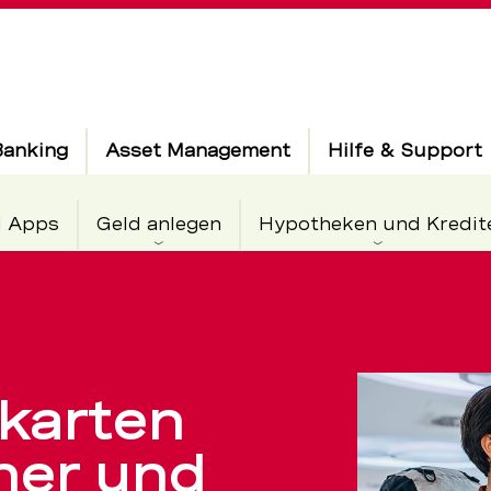
Banking
Asset Management
Hilfe & Support
d Apps
Geld anlegen
Hypotheken und Kredit
karten
her und