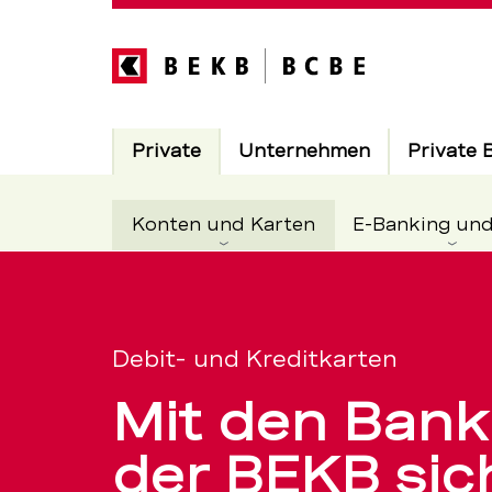
Direkt
zum
Inhalt
Hauptnavigation
Aktiv
Private
Unternehmen
Private 
Aktiv
Konten und Karten
E-Banking un
Die
Servicenavigation
passende
Debit- und Kreditkarten
Mit den Bank
Bankkarte:
der BEKB sic