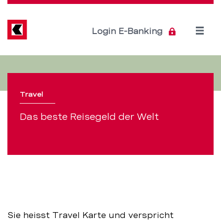
Direkt
zum
Inhalt
Open
Login E-Banking
menu
Travel:
Servicenavigation
die
Travel
Travel
Das beste Reisegeld der Welt
Karte
für
versichertes
Reisegeld
–
Sie heisst Travel Karte und verspricht