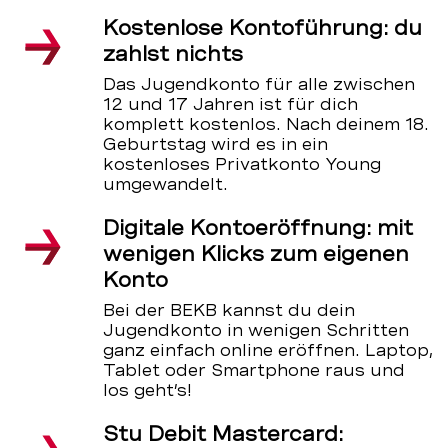
Kostenlose Kontoführung: du
zahlst nichts
Das Jugendkonto für alle zwischen
12 und 17 Jahren ist für dich
komplett kostenlos. Nach deinem 18.
Geburtstag wird es in ein
kostenloses Privatkonto Young
umgewandelt.
Digitale Kontoeröffnung: mit
wenigen Klicks zum eigenen
Konto
Bei der BEKB kannst du dein
Jugendkonto in wenigen Schritten
ganz einfach online eröffnen. Laptop,
Tablet oder Smartphone raus und
los geht’s!
Stu Debit Mastercard: