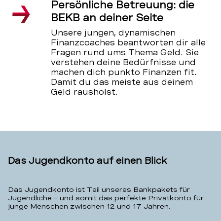
Persönliche Betreuung: die
BEKB an deiner Seite
Unsere jungen, dynamischen
Finanzcoaches beantworten dir alle
Fragen rund ums Thema Geld. Sie
verstehen deine Bedürfnisse und
machen dich punkto Finanzen fit.
Damit du das meiste aus deinem
Geld rausholst.
Das Jugendkonto auf einen Blick
Das Jugendkonto ist Teil unseres Bankpakets für
Jugendliche – und somit das perfekte Privatkonto für
junge Menschen zwischen 12 und 17 Jahren.