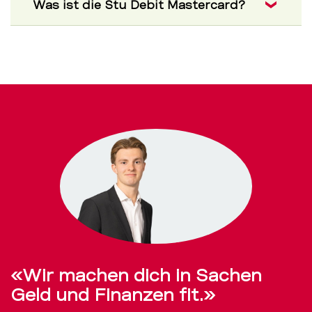
Was ist die Stu Debit Mastercard?
«Wir machen dich in Sachen
Geld und Finanzen fit.»