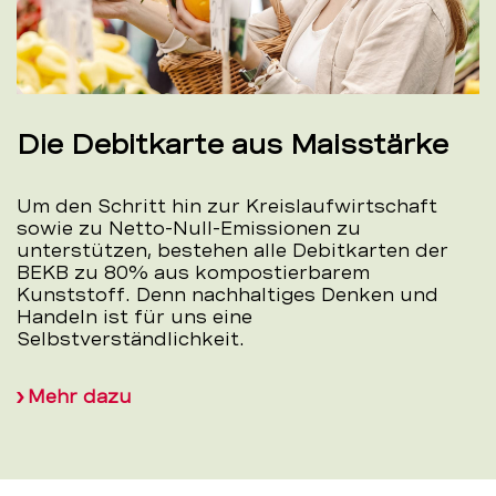
Die Debitkarte aus Maisstärke
Um den Schritt hin zur Kreislaufwirtschaft
sowie zu Netto-Null-Emissionen zu
unterstützen, bestehen alle Debitkarten der
BEKB zu 80% aus kompostierbarem
Kunststoff. Denn nachhaltiges Denken und
Handeln ist für uns eine
Selbstverständlichkeit.
Mehr dazu