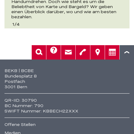
Handumdrehen. Doch wie steht es um die
Beliebtheit von Karte und Bargeld? Wir geben
einen Überblick darüber, wo und wie am besten
bezahlen.
1
/
4
Hilfe
Suche
Kontakt
Telefon
Standorte
Beratung
Fusszeile
BEKB | BCBE
Bundesplatz 8
Postfach
3001 Bern
QR-IID: 30790
BC Nummer: 790
SWIFT Nummer: KBBECH22XXX
Offene Stellen
Medien