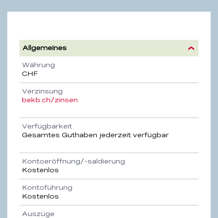
Jugendkonto
Allgemeines
Eigenschaft
Beschreibung
Währung
CHF
Verzinsung
bekb.ch/zinsen
Verfügbarkeit
Gesamtes Guthaben jederzeit verfügbar
Kontoeröffnung/-saldierung
Kostenlos
Kontoführung
Kostenlos
Auszüge