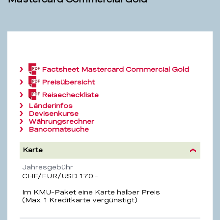
Factsheet
Mastercard Commercial Gold
(PDF,
213.9
Preisübersicht
(PDF,
KB)
4.2
Reisecheckliste
(PDF,
MB)
547.3
Länderinfos
KB)
Devisenkurse
Währungsrechner
Bancomatsuche
Karte
Eigenschaft
Beschreibung
Jahresgebühr
CHF/EUR/USD 170.-
Im KMU-Paket eine Karte halber Preis
(Max. 1 Kreditkarte vergünstigt)