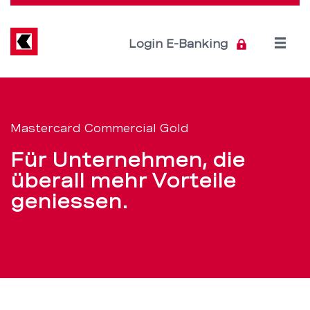
Direkt
zum
Inhalt
Open
Login E-Banking
menu
Mastercard
Servicenavigation
Commercial
Mastercard Commercial Gold
Gold
Für Unternehmen, die
–
überall mehr Vorteile
geniessen.
Die
Kreditkarte
für
Ihr