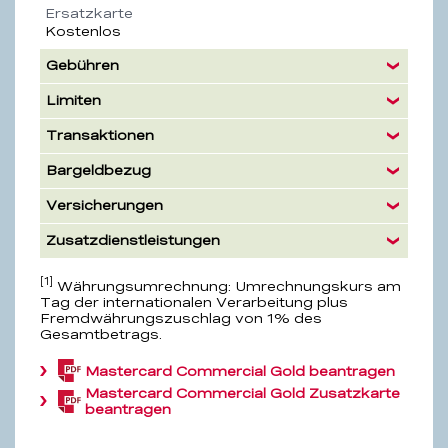
Ersatzkarte
Kostenlos
Gebühren
Limiten
Transaktionen
Bargeldbezug
Versicherungen
Zusatzdienstleistungen
[1]
Währungsumrechnung: Umrechnungskurs am
Tag der internationalen Verarbeitung plus
Fremdwährungszuschlag von 1% des
Gesamtbetrags.
Mastercard Commercial Gold beantragen
(PDF,
1.1
Mastercard Commercial Gold Zusatzkarte
(PDF,
MB)
beantragen
1.1
MB)