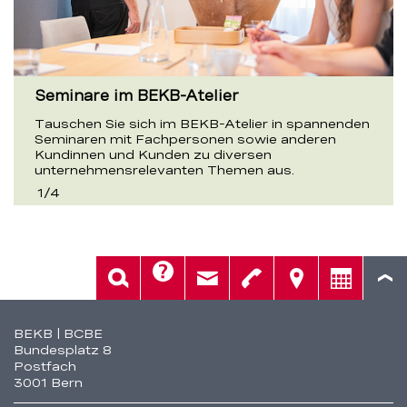
Seminare im BEKB-Atelier
Tauschen Sie sich im BEKB-Atelier in spannenden
Seminaren mit Fachpersonen sowie anderen
Kundinnen und Kunden zu diversen
unternehmensrelevanten Themen aus.
1
/
4
Hilfe
Suche
Kontakt
Telefon
Standorte
Beratung
Fusszeile
BEKB | BCBE
Bundesplatz 8
Postfach
3001 Bern