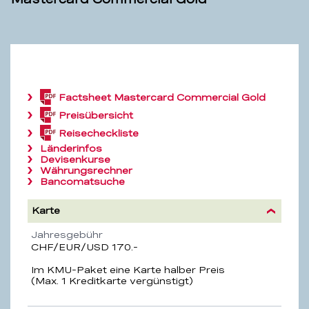
Factsheet
Mastercard Commercial Gold
(PDF,
213.9
Preisübersicht
(PDF,
KB)
4.2
Reisecheckliste
(PDF,
MB)
547.3
Länderinfos
KB)
Devisenkurse
Währungsrechner
Bancomatsuche
Karte
Eigenschaft
Beschreibung
Jahresgebühr
CHF/EUR/USD 170.-
Im KMU-Paket eine Karte halber Preis
(Max. 1 Kreditkarte vergünstigt)