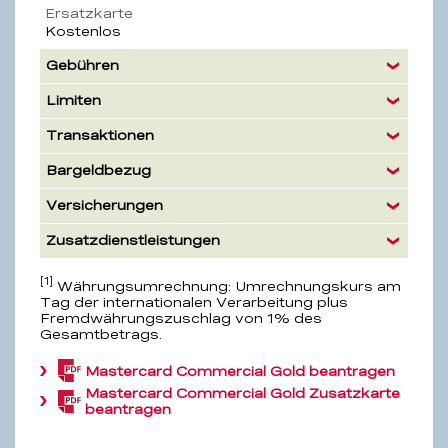
Ersatzkarte
Kostenlos
Gebühren
Limiten
Transaktionen
Bargeldbezug
Versicherungen
Zusatzdienstleistungen
[1]
Währungsumrechnung: Umrechnungskurs am
Tag der internationalen Verarbeitung plus
Fremdwährungszuschlag von 1% des
Gesamtbetrags.
Mastercard Commercial Gold beantragen
(PDF,
1.1
Mastercard Commercial Gold Zusatzkarte
(PDF,
MB)
beantragen
1.1
MB)