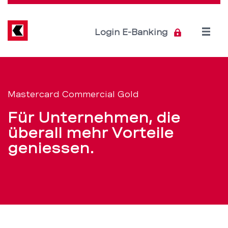
Direkt
zum
Inhalt
Open
Login E-Banking
menu
Mastercard
Servicenavigation
Commercial
Mastercard Commercial Gold
Gold
Für Unternehmen, die
–
überall mehr Vorteile
geniessen.
Die
Kreditkarte
für
Ihr