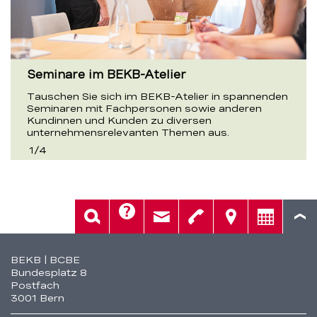
Seminare im BEKB-Atelier
Tauschen Sie sich im BEKB-Atelier in spannenden
Seminaren mit Fachpersonen sowie anderen
Kundinnen und Kunden zu diversen
unternehmensrelevanten Themen aus.
1
/
4
Hilfe
Suche
Kontakt
Telefon
Standorte
Beratung
Fusszeile
BEKB | BCBE
Bundesplatz 8
Postfach
3001 Bern