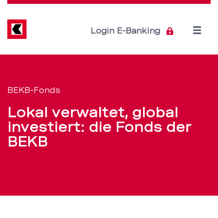
Direkt
zum
Inhalt
Open
Login E-Banking
menu
Fonds:
Servicenavigation
einfach
BEKB-Fonds
und
Lokal verwaltet, global
professionell
investiert: die Fonds der
BEKB
investieren
–
BEKB