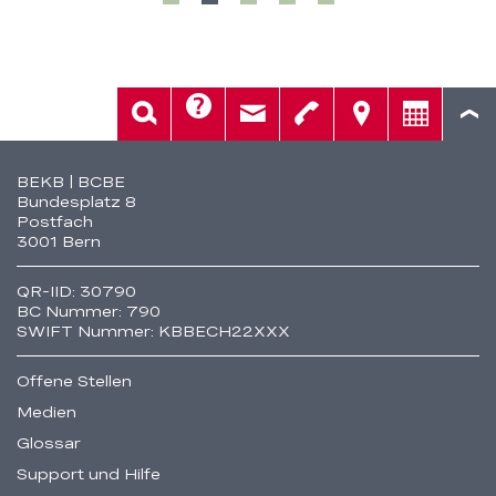
Hilfe
Suche
Kontakt
Telefon
Standorte
Beratung
Fusszeile
BEKB | BCBE
Bundesplatz 8
Postfach
3001 Bern
QR-IID: 30790
BC Nummer: 790
SWIFT Nummer: KBBECH22XXX
Offene Stellen
Medien
Glossar
Support und Hilfe