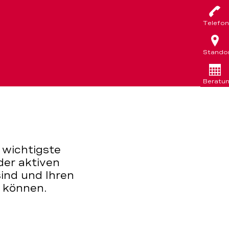
Telefon
Stando
Beratu
e wichtigste
der aktiven
sind und Ihren
 können.