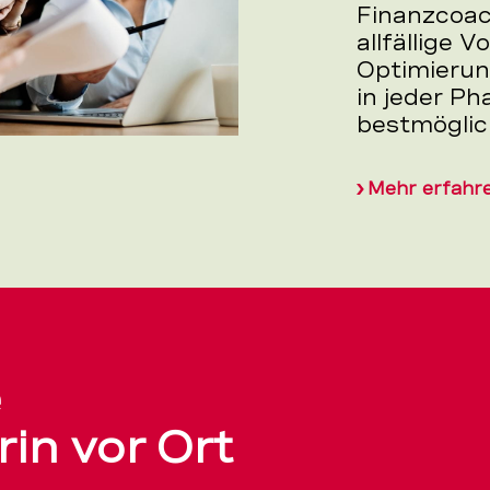
Finanzcoac
allfällige 
Optimierun
in jeder Ph
bestmöglic
Mehr erfahr
e
in vor Ort