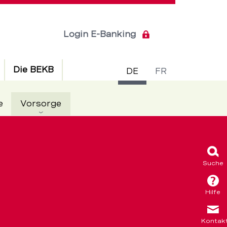
Login E-Banking
Sprachsch
Die BEKB
DE
FR
Aktiv
e
Vorsorge
Suche
Hilfe
Kontak