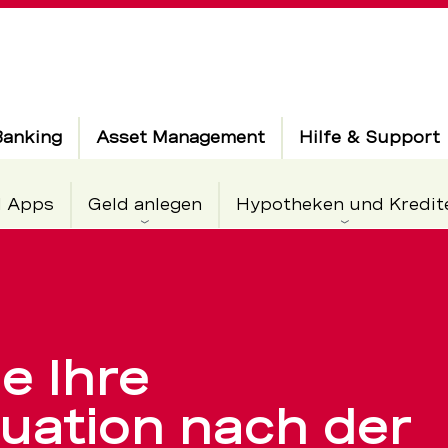
Banking
Asset Management
Hilfe & Support
d Apps
Geld anlegen
Hypotheken und Kredit
ung
e Ihre
ituation nach der