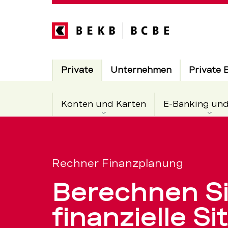
Direkt
zum
Inhalt
Hauptnavigation
Aktiv
Private
Unternehmen
Private 
Konten und Karten
E-Banking un
Finanzplan
Servicenavigation
für
Rechner Finanzplanung
Berechnen Si
die
finanzielle S