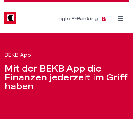
Direkt
zum
Inhalt
Open
Login E-Banking
menu
Die
Servicenavigation
BEKB
BEKB App
App
Mit der BEKB App die
für
Finanzen jederzeit im Griff
haben
mobiles
Banking
–
BEKB