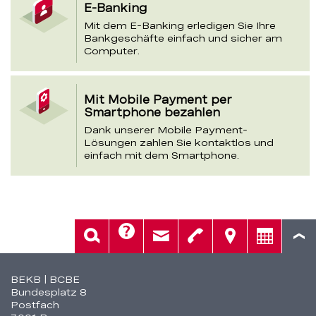
E-Banking
Mit dem E-Banking erledigen Sie Ihre
Bankgeschäfte einfach und sicher am
Computer.
Mit Mobile Payment per
Smartphone bezahlen
Dank unserer Mobile Payment-
Lösungen zahlen Sie kontaktlos und
einfach mit dem Smartphone.
Hilfe
Suche
Kontakt
Telefon
Standorte
Beratung
Fusszeile
BEKB | BCBE
Bundesplatz 8
Postfach