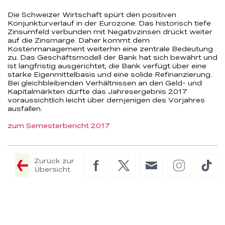
Die Schweizer Wirtschaft spürt den positiven
Konjunkturverlauf in der Eurozone. Das historisch tiefe
Zinsumfeld verbunden mit Negativzinsen drückt weiter
auf die Zinsmarge. Daher kommt dem
Kostenmanagement weiterhin eine zentrale Bedeutung
zu. Das Geschäftsmodell der Bank hat sich bewährt und
ist langfristig ausgerichtet; die Bank verfügt über eine
starke Eigenmittelbasis und eine solide Refinanzierung.
Bei gleichbleibenden Verhältnissen an den Geld- und
Kapitalmärkten dürfte das Jahresergebnis 2017
voraussichtlich leicht über demjenigen des Vorjahres
ausfallen.
zum Semesterbericht 2017
Zurück zur
Facebook
Twitter
E-
Instagram
Tik
Übersicht
Mail