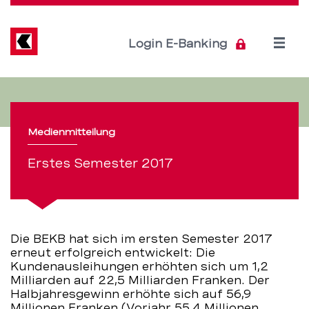
Direkt
zum
Inhalt
Open
Login E-Banking
menu
Erstes
Servicenavigation
Semester
Medienmitteilung
2017:
Erstes Semester 2017
Gutes
Ergebnis
in
Die BEKB hat sich im ersten Semester 2017
erneut erfolgreich entwickelt: Die
anspruchsvollem
Kundenausleihungen erhöhten sich um 1,2
Milliarden auf 22,5 Milliarden Franken. Der
Umfeld
Halbjahresgewinn erhöhte sich auf 56,9
Millionen Franken (Vorjahr 55,4 Millionen