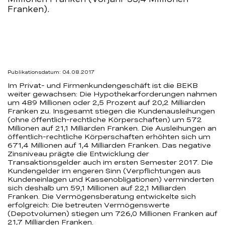
Franken).
–
BEKB
Publikationsdatum: 04.08.2017
Im Privat- und Firmenkundengeschäft ist die BEKB
weiter gewachsen: Die Hypothekarforderungen nahmen
um 489 Millionen oder 2,5 Prozent auf 20,2 Milliarden
Franken zu. Insgesamt stiegen die Kundenausleihungen
(ohne öffentlich-rechtliche Körperschaften) um 572
Millionen auf 21,1 Milliarden Franken. Die Ausleihungen an
öffentlich-rechtliche Körperschaften erhöhten sich um
671,4 Millionen auf 1,4 Milliarden Franken. Das negative
Zinsniveau prägte die Entwicklung der
Transaktionsgelder auch im ersten Semester 2017. Die
Kundengelder im engeren Sinn (Verpflichtungen aus
Kundeneinlagen und Kassenobligationen) verminderten
sich deshalb um 59,1 Millionen auf 22,1 Milliarden
Franken. Die Vermögensberatung entwickelte sich
erfolgreich: Die betreuten Vermögenswerte
(Depotvolumen) stiegen um 726,0 Millionen Franken auf
21,7 Milliarden Franken.