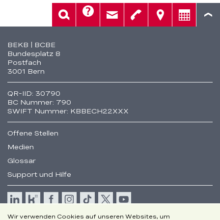
Hilfe
Suche
Kontakt
Telefon
Standorte
Beratung
Fusszeile
BEKB | BCBE
Bundesplatz 8
Postfach
3001 Bern
QR-IID: 30790
BC Nummer: 790
SWIFT Nummer: KBBECH22XXX
Offene Stellen
Medien
Glossar
Support und Hilfe
Wir verwenden Cookies auf unseren Websites, um