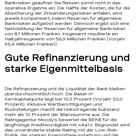
Bankrisiken geäufnet. Sie fliessen somit nicht in das
operative Ergebnis ein. Die Hälfte der Kosten, die für die
Absicherung der Zinsänderungsrisiken anfallen, wird
jeweils kompensiert, indem Reserven für allgemeine
Bankrisiken aufgelöst werden. Dennoch ergibt sich eine
Nettobildung der Reserven für allgemeine Bankrisiken
von 8,1 Millionen Franken. Insgesamt resultierte ein
Halbjahresgewinn von 56,9 Millionen Franken (Vorjahr
55,4 Millionen Franken).
Gute Refinanzierung und
starke Eigenmittelbasis
Die Refinanzierung und die Liquidität der Bank bleiben
überdurchschnittlich hoch. Die Basel-III-
Kernkapitalquote liegt bei 19,3 Prozent (Vorjahr 20,0
Prozent). Inklusive Wertberichtigungen und
Rückstellungen macht die risikotragende Substanz
mehr als 10 Prozent der Bilanzsumme aus. Die
Ratingagentur Moody’s bewertet die BEKB für die
langfristige Kreditwürdigkeit mit «Aa1». Begründet wird
das unveränderte stabile Rating mit der Low-Risk-
Politik, der starken Eigenmittelausstattung und der