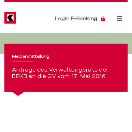
Direkt
zum
Inhalt
Open
Login E-Banking
menu
Anträge
Servicenavigation
des
Medienmitteilung
Verwaltungsrats
Anträge des Verwaltungsrats der
der
BEKB an die GV vom 17. Mai 2016
BEKB
an
die
GV