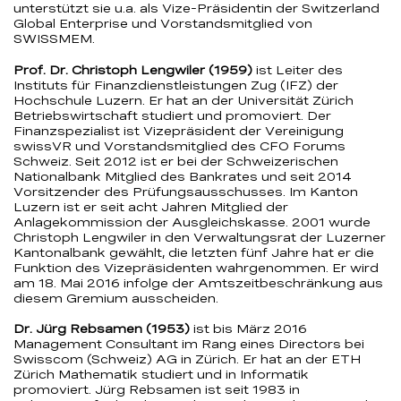
unterstützt sie u.a. als Vize-Präsidentin der Switzerland
Global Enterprise und Vorstandsmitglied von
SWISSMEM.
Prof. Dr. Christoph Lengwiler (1959)
ist Leiter des
Instituts für Finanzdienstleistungen Zug (IFZ) der
Hochschule Luzern. Er hat an der Universität Zürich
Betriebswirtschaft studiert und promoviert. Der
Finanzspezialist ist Vizepräsident der Vereinigung
swissVR und Vorstandsmitglied des CFO Forums
Schweiz. Seit 2012 ist er bei der Schweizerischen
Nationalbank Mitglied des Bankrates und seit 2014
Vorsitzender des Prüfungsausschusses. Im Kanton
Luzern ist er seit acht Jahren Mitglied der
Anlagekommission der Ausgleichskasse. 2001 wurde
Christoph Lengwiler in den Verwaltungsrat der Luzerner
Kantonalbank gewählt, die letzten fünf Jahre hat er die
Funktion des Vizepräsidenten wahrgenommen. Er wird
am 18. Mai 2016 infolge der Amtszeitbeschränkung aus
diesem Gremium ausscheiden.
Dr. Jürg Rebsamen (1953)
ist bis März 2016
Management Consultant im Rang eines Directors bei
Swisscom (Schweiz) AG in Zürich. Er hat an der ETH
Zürich Mathematik studiert und in Informatik
promoviert. Jürg Rebsamen ist seit 1983 in