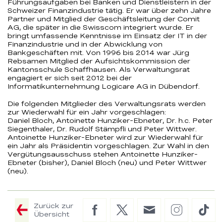
Führungsaufgaben bei Banken und Dienstleistern in der
Schweizer Finanzindustrie tätig. Er war über zehn Jahre
Partner und Mitglied der Geschäftsleitung der Comit
AG, die später in die Swisscom integriert wurde. Er
bringt umfassende Kenntnisse im Einsatz der IT in der
Finanzindustrie und in der Abwicklung von
Bankgeschäften mit. Von 1996 bis 2014 war Jürg
Rebsamen Mitglied der Aufsichtskommission der
Kantonsschule Schaffhausen. Als Verwaltungsrat
engagiert er sich seit 2012 bei der
Informatikunternehmung Logicare AG in Dübendorf.
Die folgenden Mitglieder des Verwaltungsrats werden
zur Wiederwahl für ein Jahr vorgeschlagen:
Daniel Bloch, Antoinette Hunziker-Ebneter, Dr. h.c. Peter
Siegenthaler, Dr. Rudolf Stämpfli und Peter Wittwer.
Antoinette Hunziker-Ebneter wird zur Wiederwahl für
ein Jahr als Präsidentin vorgeschlagen. Zur Wahl in den
Vergütungsausschuss stehen Antoinette Hunziker-
Ebneter (bisher), Daniel Bloch (neu) und Peter Wittwer
(neu).
Zurück zur
Facebook
Twitter
E-
Instagram
Tik
Übersicht