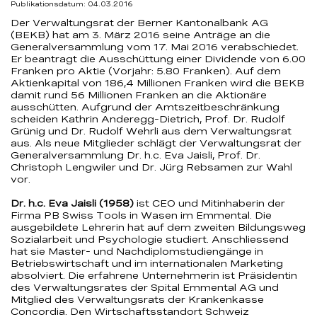
Publikationsdatum: 04.03.2016
vom
Der Verwaltungsrat der Berner Kantonalbank AG
(BEKB) hat am 3. März 2016 seine Anträge an die
17. Mai 2016
Generalversammlung vom 17. Mai 2016 verabschiedet.
Er beantragt die Ausschüttung einer Dividende von 6.00
Franken pro Aktie (Vorjahr: 5.80 Franken). Auf dem
–
Aktienkapital von 186,4 Millionen Franken wird die BEKB
damit rund 56 Millionen Franken an die Aktionäre
ausschütten. Aufgrund der Amtszeitbeschränkung
BEKB
scheiden Kathrin Anderegg-Dietrich, Prof. Dr. Rudolf
Grünig und Dr. Rudolf Wehrli aus dem Verwaltungsrat
aus. Als neue Mitglieder schlägt der Verwaltungsrat der
Generalversammlung Dr. h.c. Eva Jaisli, Prof. Dr.
Christoph Lengwiler und Dr. Jürg Rebsamen zur Wahl
vor.
Dr. h.c. Eva Jaisli (1958)
ist CEO und Mitinhaberin der
Firma PB Swiss Tools in Wasen im Emmental. Die
ausgebildete Lehrerin hat auf dem zweiten Bildungsweg
Sozialarbeit und Psychologie studiert. Anschliessend
hat sie Master- und Nachdiplomstudiengänge in
Betriebswirtschaft und im internationalen Marketing
absolviert. Die erfahrene Unternehmerin ist Präsidentin
des Verwaltungsrates der Spital Emmental AG und
Mitglied des Verwaltungsrats der Krankenkasse
Concordia. Den Wirtschaftsstandort Schweiz