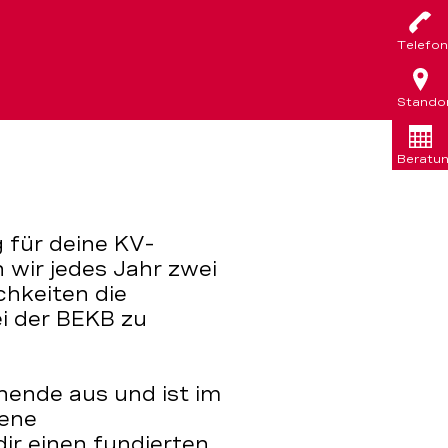
Telefon
Stando
Beratu
 für deine KV-
 wir jedes Jahr zwei
chkeiten die
ei der BEKB zu
nende aus und ist im
rene
dir einen fundierten