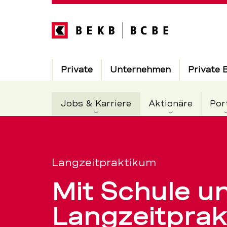
Direkt
zum
Inhalt
Hauptnavigation
Private
Unternehmen
Private 
Aktiv
Jobs & Karriere
Aktionäre
Por
Mit
Servicenavigation
Langzeitpr
Langzeitpraktikum
Mit Schule u
zum
Langzeitpra