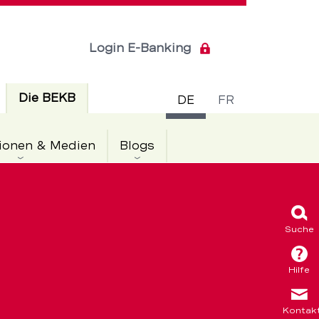
Login E-Banking
Sprachsch
Aktiv
Die BEKB
DE
FR
ionen & Medien
Blogs
Suche
Hilfe
Kontak