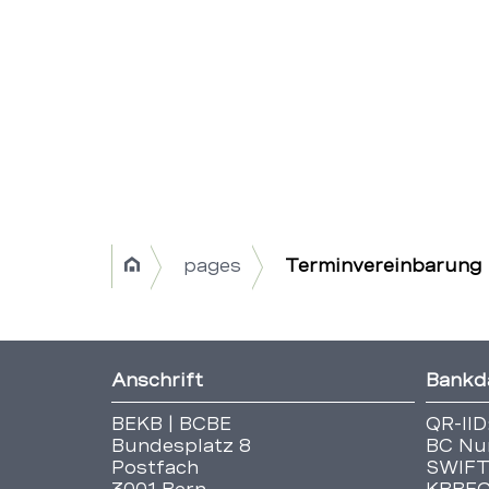
Breadcrumb
pages
Terminvereinbarung
Home
Navigation
|
Fusszeile
Anschrift
Bankd
Title
BEKB | BCBE
QR-IID
Bundesplatz 8
BC Nu
Postfach
SWIFT