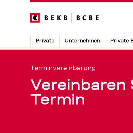
Direkt
zum
Inhalt
Hauptnavigation
Private
Unternehmen
Private 
Online
Servicenavigation
Terminvere
Terminvereinbarung
Vereinbaren S
–
Termin
BEKB