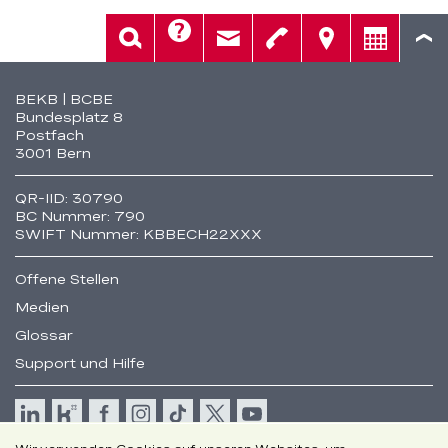
Hilfe
Suche
Kontakt
Telefon
Standorte
Beratung
Fusszeile
BEKB | BCBE
Bundesplatz 8
Postfach
3001 Bern
QR-IID: 30790
BC Nummer: 790
SWIFT Nummer: KBBECH22XXX
Offene Stellen
Medien
Glossar
Support und Hilfe