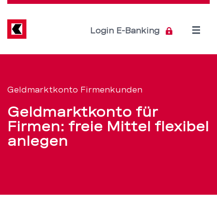
Direkt
zum
Inhalt
Open
Login E-Banking
menu
Geldmarktkonto
Servicenavigation
für
Geldmarktkonto Firmenkunden
Firmen:
Geldmarktkonto für
freie
Firmen: freie Mittel flexibel
anlegen
Mittel
flexibel
anlegen
–