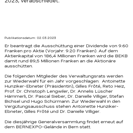
2023, verabschiedet.
vom
16.
Mai
Publikationsdatum: 02.03.2023
2023
Er beantragt die Ausschüttung einer Dividende von 9.60
Franken pro Aktie (Vorjahr: 9.20 Franken). Auf dem
Aktienkapital von 186,4 Millionen Franken wird die BEKB
–
damit rund 89,5 Millionen Franken an die Aktionäre
ausschütten.
BEKB
Die folgenden Mitglieder des Verwaltungsrats werden
zur Wiederwahl für ein Jahr vorgeschlagen: Antoinette
Hunziker-Ebneter (Präsidentin), Gilles Frôté, Reto Heiz,
Prof. Dr. Christoph Lengwiler, Dr. Annelis Lüscher
Hämmerli, Dr. Pascal Sieber, Dr. Danielle Villiger, Stefan
Bichsel und Hugo Schürmann. Zur Wiederwahl in den
Vergütungsausschuss stehen Antoinette Hunziker-
Ebneter, Gilles Frôté und Dr. Danielle Villiger.
Die diesjährige Generalversammlung findet erneut auf
dem BERNEXPO-Gelände in Bern statt.