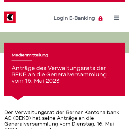
Direkt
zum
Inhalt
Open
Login E-Banking
menu
Anträge
Servicenavigation
des
Medienmitteilung
Verwaltungsrats
Anträge des Verwaltungsrats der
der
BEKB an die Generalversammlung
vom 16. Mai 2023
BEKB
an
die
Der Verwaltungsrat der Berner Kantonalbank
AG (BEKB) hat seine Anträge an die
Generalversammlun
Generalversammlung vom Dienstag, 16. Mai