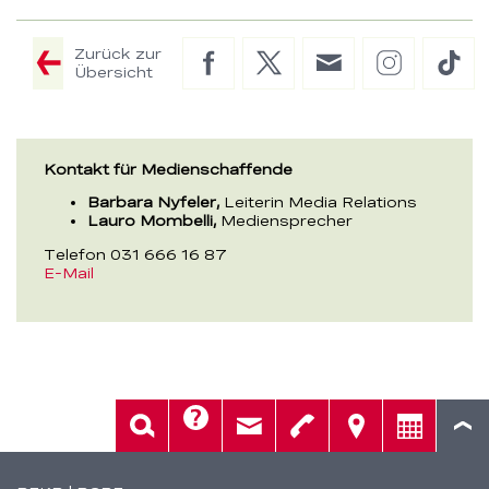
Zurück zur
Facebook
Twitter
E-
Instagram
Tik
Übersicht
Mail
Kontakt für Medienschaffende
Barbara Nyfeler,
Leiterin Media Relations
Lauro Mombelli,
Mediensprecher
Telefon 031 666 16 87
E-Mail
Hilfe
Suche
Kontakt
Telefon
Standorte
Beratung
Fusszeile