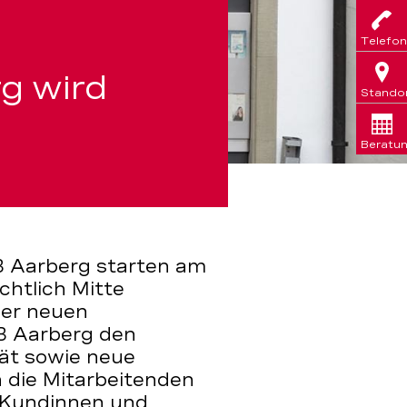
Telefon
g wird
Stando
Beratu
B Aarberg starten am
chtlich Mitte
der neuen
B Aarberg den
ät sowie neue
 die Mitarbeitenden
r Kundinnen und