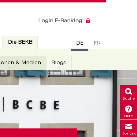
Login E-Banking
Sprachsch
Aktiv
Die BEKB
DE
FR
Aktiv
ionen & Medien
Blogs
Suche
Hilfe
Kontak