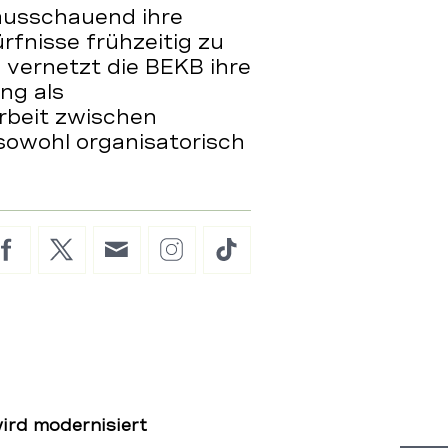
usschauend ihre
fnisse frühzeitig zu
 vernetzt die BEKB ihre
ng als
rbeit zwischen
 sowohl organisatorisch
Facebook
Twitter
E-
Instagram
TikTok
Mail
ird modernisiert