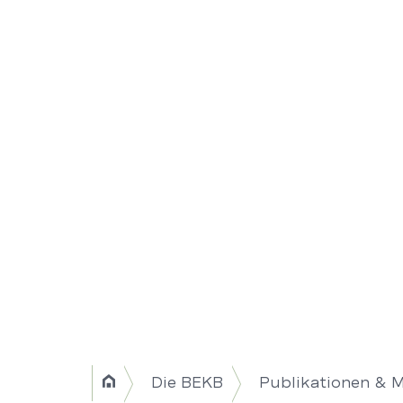
Breadcrumb
Die BEKB
Publikationen & 
Home