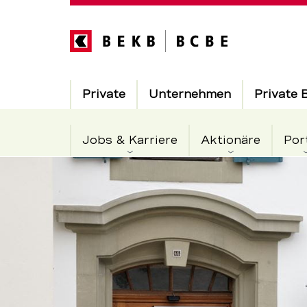
Direkt
zum
Inhalt
Hauptnavigation
Private
Unternehmen
Private 
Jobs & Karriere
Aktionäre
Por
BEKB
Servicenavigation
Aarberg
wird