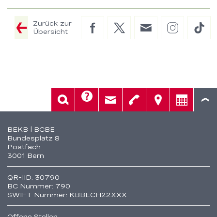
Zurück zur
Facebook
Twitter
E-
Instagram
Tik
Übersicht
Mail
Hilfe
Suche
Kontakt
Telefon
Standorte
Beratung
Fusszeile
BEKB | BCBE
Bundesplatz 8
Postfach
3001 Bern
QR-IID: 30790
BC Nummer: 790
SWIFT Nummer: KBBECH22XXX
Offene Stellen