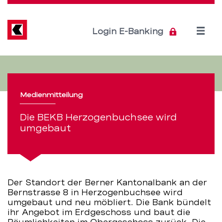
Direkt
zum
Inhalt
Open
Login E-Banking
menu
Die
Servicenavigation
BEKB
Medienmitteilung
Herzogenbuchsee
Die BEKB Herzogenbuchsee wird
wird
umgebaut
umgebaut
–
Der Standort der Berner Kantonalbank an der
BEKB
Bernstrasse 8 in Herzogenbuchsee wird
umgebaut und neu möbliert. Die Bank bündelt
ihr Angebot im Erdgeschoss und baut die