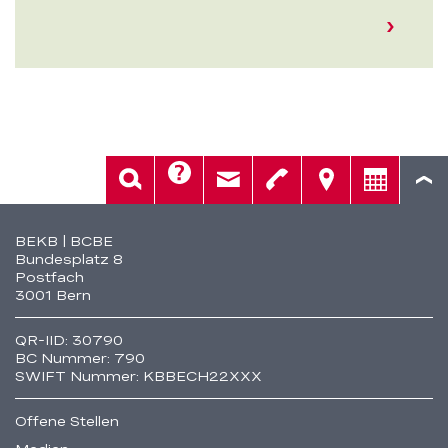
Hilfe
Suche
Kontakt
Telefon
Standorte
Beratung
Fusszeile
BEKB | BCBE
Bundesplatz 8
Postfach
3001 Bern
QR-IID: 30790
BC Nummer: 790
SWIFT Nummer: KBBECH22XXX
Offene Stellen