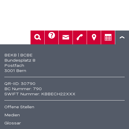
verändert
werden.
Hilfe
Suche
Kontakt
Telefon
Standorte
Beratung
Fusszeile
BEKB | BCBE
Bundesplatz 8
Postfach
3001 Bern
QR-IID: 30790
BC Nummer: 790
SWIFT Nummer: KBBECH22XXX
Offene Stellen
Medien
Glossar