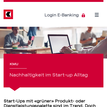
Direkt
zum
Inhalt
Open
Login E-Banking
menu
Nachhaltigkeit
Servicenavigation
im
Start-
up
KMU
Alltag
Nachhaltigkeit im Start-up Alltag
–
BEKB
Start-Ups mit «grüner» Produkt- oder
Dienstleistungspalette sind im Trend. Doch