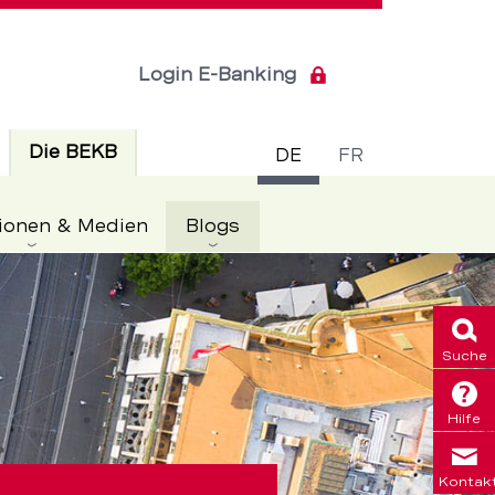
Login E-Banking
Sprachsch
Aktiv
Die BEKB
DE
FR
Aktiv
ionen & Medien
Blogs
Suche
Hilfe
Kontak