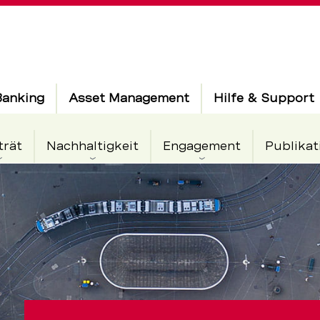
Banking
Asset Management
Hilfe & Support
trät
Nachhaltigkeit
Engagement
Publikat
krise
tor?