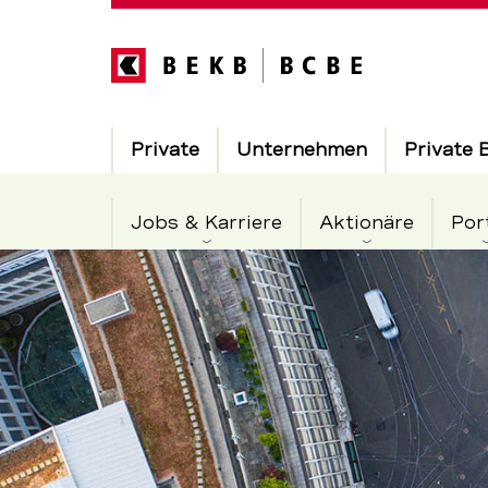
Direkt
zum
Inhalt
Hauptnavigation
Private
Unternehmen
Private 
Jobs & Karriere
Aktionäre
Por
Vertrauens
Servicenavigation
im
Bankensek