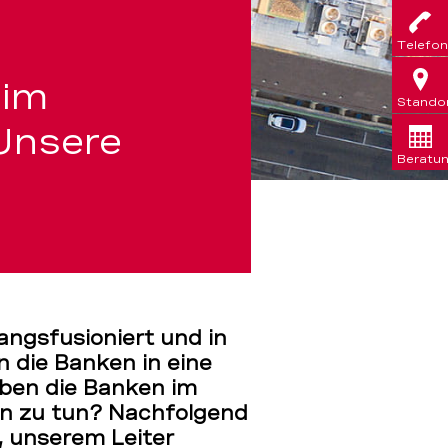
Telefon
 im
Stando
Unsere
Beratu
angsfusioniert und in
n die Banken in eine
ben die Banken im
en zu tun? Nachfolgend
, unserem Leiter