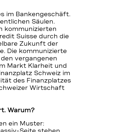
les im Bankengeschäft.
entlichen Säulen.
en kommunizierten
edit Suisse durch die
elbare Zukunft der
e. Die kommunizierte
n den vergangenen
m Markt Klarheit und
Finanzplatz Schweiz im
lität des Finanzplatzes
Schweizer Wirtschaft
ert. Warum?
en ein Muster:
Passiv-Seite stehen