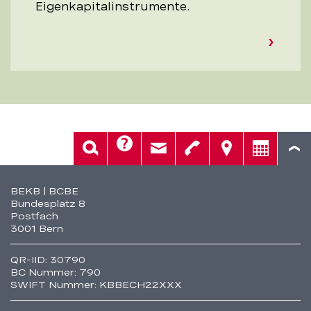
Eigenkapitalinstrumente.
Hilfe
Suche
Kontakt
Telefon
Standorte
Beratung
Fusszeile
BEKB | BCBE
Bundesplatz 8
Postfach
3001 Bern
QR-IID: 30790
BC Nummer: 790
SWIFT Nummer: KBBECH22XXX