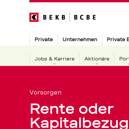
Direkt
zum
Inhalt
Hauptnavigation
Private
Unternehmen
Private 
Jobs & Karriere
Aktionäre
Por
Rente
Servicenavigation
oder
Vorsorgen
Rente oder
Kapitalbez
Kapitalbezug