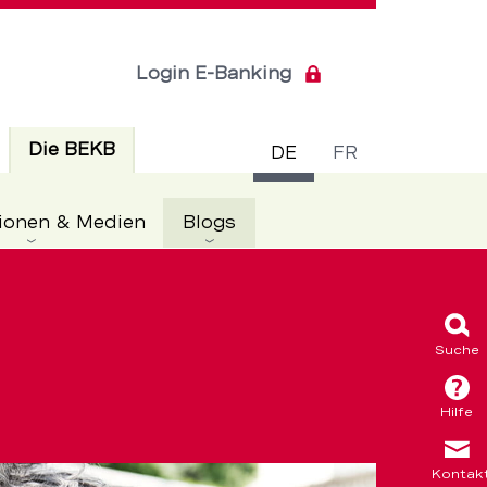
Login E-Banking
Sprachsch
Aktiv
Die BEKB
DE
FR
Aktiv
ionen & Medien
Blogs
Suche
Hilfe
Kontak