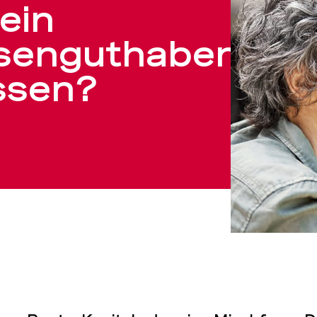
mein
senguthaben
ssen?