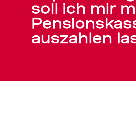
Was
soll ich mir 
Pensionskas
passt
auszahlen la
zu
mir?
–
BEKB