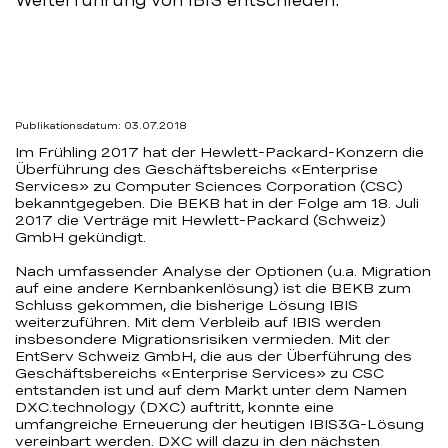
Weiterführung von IBIS entschieden.
Publikationsdatum: 03.07.2018
Im Frühling 2017 hat der Hewlett-Packard-Konzern die
Überführung des Geschäftsbereichs «Enterprise
Services» zu Computer Sciences Corporation (CSC)
bekanntgegeben. Die BEKB hat in der Folge am 18. Juli
2017 die Verträge mit Hewlett-Packard (Schweiz)
GmbH gekündigt.
Nach umfassender Analyse der Optionen (u.a. Migration
auf eine andere Kernbankenlösung) ist die BEKB zum
Schluss gekommen, die bisherige Lösung IBIS
weiterzuführen. Mit dem Verbleib auf IBIS werden
insbesondere Migrationsrisiken vermieden. Mit der
EntServ Schweiz GmbH, die aus der Überführung des
Geschäftsbereichs «Enterprise Services» zu CSC
entstanden ist und auf dem Markt unter dem Namen
DXC.technology (DXC) auftritt, konnte eine
umfangreiche Erneuerung der heutigen IBIS3G-Lösung
vereinbart werden. DXC will dazu in den nächsten