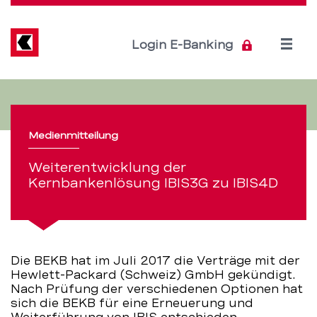
Direkt
zum
Inhalt
Open
Login E-Banking
menu
Weiterentwicklung
Servicenavigation
der
Medienmitteilung
Kernbankenlösung
Weiterentwicklung der
IBIS3G
Kernbankenlösung IBIS3G zu IBIS4D
zu
IBIS4D
Die BEKB hat im Juli 2017 die Verträge mit der
–
Hewlett-Packard (Schweiz) GmbH gekündigt.
Nach Prüfung der verschiedenen Optionen hat
BEKB
sich die BEKB für eine Erneuerung und