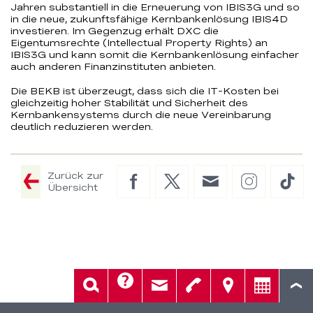
Jahren substantiell in die Erneuerung von IBIS3G und so
in die neue, zukunftsfähige Kernbankenlösung IBIS4D
investieren. Im Gegenzug erhält DXC die
Eigentumsrechte (Intellectual Property Rights) an
IBIS3G und kann somit die Kernbankenlösung einfacher
auch anderen Finanzinstituten anbieten.
Die BEKB ist überzeugt, dass sich die IT-Kosten bei
gleichzeitig hoher Stabilität und Sicherheit des
Kernbankensystems durch die neue Vereinbarung
deutlich reduzieren werden.
Zurück zur
Facebook
Twitter
E-
Instagram
Tik
Übersicht
Mail
Hilfe
Suche
Kontakt
Telefon
Standorte
Beratung