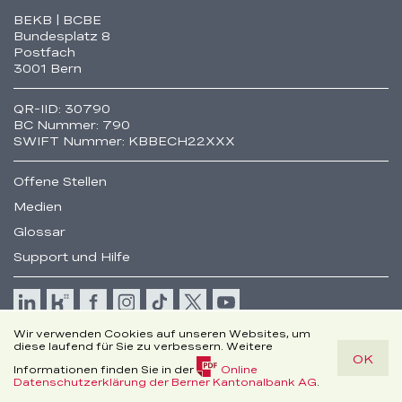
Fusszeile
BEKB | BCBE
Bundesplatz 8
Postfach
3001 Bern
QR-IID: 30790
BC Nummer: 790
SWIFT Nummer: KBBECH22XXX
Offene Stellen
Medien
Glossar
Support und Hilfe
Cookie
Wir verwenden Cookies auf unseren Websites, um
Rechtliche Hinweise
diese laufend für Sie zu verbessern. Weitere
OK
Disclaimer
Informationen finden Sie in der
Online
© Berner Kantonalbank AG
(PDF,
Datenschutzerklärung der Berner Kantonalbank AG
.
150.3