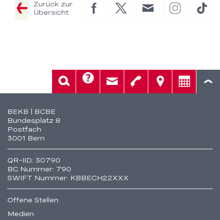
Zurück zur
Facebook
Twitter
E-
Instagram
Tik
Übersicht
Mail
Hilfe
Suche
Kontakt
Telefon
Standorte
Beratung
Fusszeile
BEKB | BCBE
Bundesplatz 8
Postfach
3001 Bern
QR-IID: 30790
BC Nummer: 790
SWIFT Nummer: KBBECH22XXX
Offene Stellen
Medien