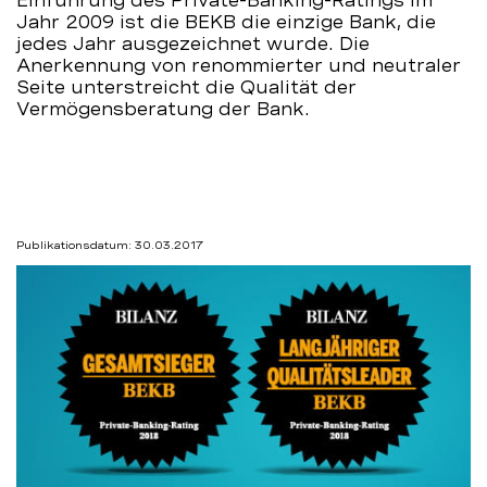
Einführung des Private-Banking-Ratings im
Jahr 2009 ist die BEKB die einzige Bank, die
auf
jedes Jahr ausgezeichnet wurde. Die
Anerkennung von renommierter und neutraler
dem
Seite unterstreicht die Qualität der
Vermögensberatung der Bank.
Podest
–
BEKB
Publikationsdatum: 30.03.2017