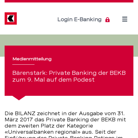
Direkt
zum
Inhalt
Open
Login E-Banking
menu
Bärenstark:
Servicenavigation
Private
Medienmitteilung
Banking
Bärenstark: Private Banking der BEKB
der
zum 9. Mal auf dem Podest
BEKB
zum
Die BILANZ zeichnet in der Ausgabe vom 31.
9.
März 2017 das Private Banking der BEKB mit
dem zweiten Platz der Kategorie
Mal
«Universalbanken regional» aus. Seit der