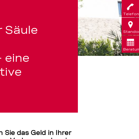
Telefon
 Säule
Stando
Beratu
 eine
tive
Sie das Geld in Ihrer