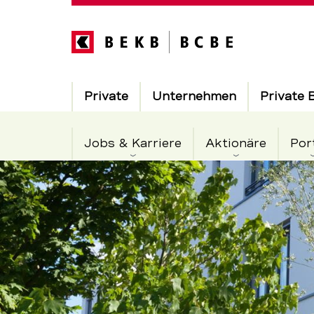
Direkt
zum
Inhalt
Hauptnavigation
Private
Unternehmen
Private 
Jobs & Karriere
Aktionäre
Por
Säule
Servicenavigation
3a
fürs