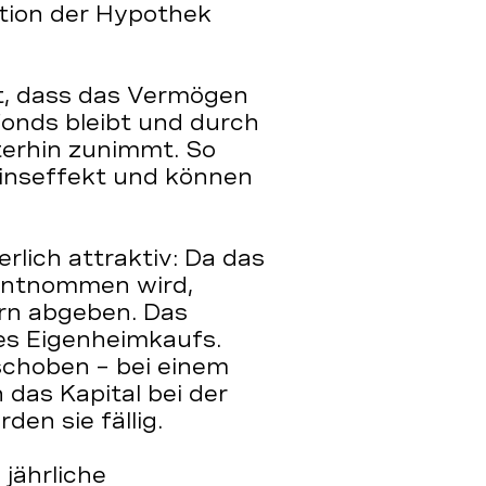
ation der Hypothek
st, dass das Vermögen
onds bleibt und durch
terhin zunimmt. So
szinseffekt und können
lich attraktiv: Da das
entnommen wird,
rn abgeben. Das
es Eigenheimkaufs.
schoben – bei einem
das Kapital bei der
en sie fällig.
 jährliche