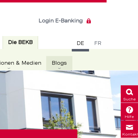
Login E-Banking
Sprachsch
Aktiv
Die BEKB
DE
FR
Aktiv
ionen & Medien
Blogs
Suche
Hilfe
Kontak