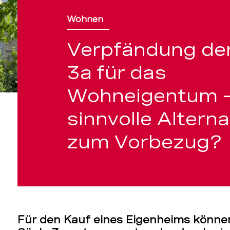
Wohnen
ng
Verpfändung der
3a für das
Wohneigentum –
sinnvolle Alterna
zum Vorbezug?
Für den Kauf eines Eigenheims können 