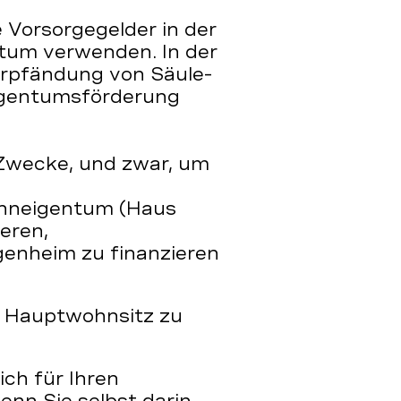
e Vorsorgegelder in der
tum verwenden. In der
erpfändung von Säule-
gentumsförderung
 Zwecke, und zwar, um
hneigentum (Haus
ieren,
enheim zu finanzieren
m Hauptwohnsitz zu
ich für Ihren
nn Sie selbst darin