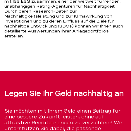
mit ISS ESG zusammen, einer der weltweit führenden,
unabhängigen Rating-Agenturen für Nachhaltigkeit.
Durch deren Research-Daten zur
Nachhaltigkeitsleistung und zur Klimawirkung von
Investitionen und zu deren Einfluss auf die Ziele für
nachhaltige Entwicklung (SDGs) können wir Ihnen auch
detaillierte Auswertungen Ihrer Anlageportfolios
erstellen.
Legen Sie Ihr Geld nachhaltig an
Sie möchten mit Ihrem Geld einen Beitrag für
eine bessere Zukunft leisten, ohne auf
attraktive Renditechancen zu verzichten? Wir
unterstützen Sie dabei, die passende