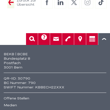
Zurück zur
Facebook
LinkedIn
Twitter
Instagram
Tik
Übersicht
Hilfe
Suche
Kontakt
Telefon
Standorte
Beratung
Fusszeile
BEKB | BCBE
Bundesplatz 8
Postfach
3001 Bern
QR-IID: 30790
BC Nummer: 790
SWIFT Nummer: KBBECH22XXX
Offene Stellen
Medien