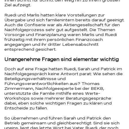
Ihnen Schritt für Schritt den Weg hin zu Ihrem grossen
Ziel aufzeigt.
Ruedi und Marlis hatten klare Vorstellungen zur
Übergabe und sich familienintern bereits darauf geeinigt.
Auch die Confiserie war als Aktiengesellschaft für den
Nachfolgeprozess sehr gut aufgestellt. Die Themen
Vorsorge und Finanzplanung waren Marlis und Ruedi
frühzeitig mit ihrem persönlichen Finanzcoach
angegangen und ihr dritter Lebensabschnitt
entsprechend gesichert.
Unangenehme Fragen sind elementar wichtig
Doch auf eine Frage hatten Ruedi, Sarah und Patrick im
Nachfolgegespräch keine Antwort parat: Wie sehen die
Beteiligungsverhältnisse und
Führungsverantwortlichkeiten aus? Thomas
Zimmermann, Nachfolgeexperte bei der BEKB,
unterstützte die Familie mithilfe eines Werte-
Workshops sowie mehrerer Beratungsgespräche
dabei, eben solche wichtigen Fragen zu klären und
Entscheide zu fällen.
So übernehmen und führen Sarah und Patrick den
Betrieb gemeinsam und gleichberechtigt. Sind sie sich
uneins, liegt das letzte Wort bei Vater Ruedi, der noch