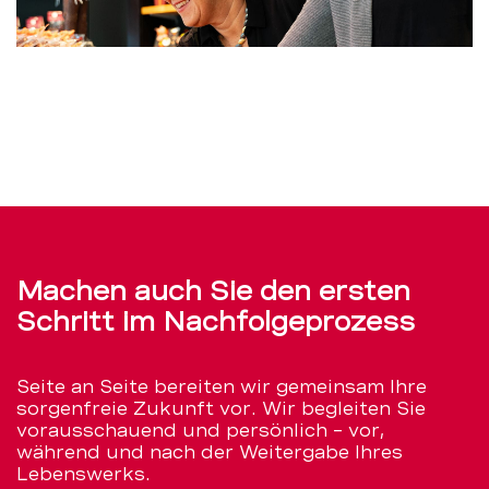
00:00
02:45
Machen auch Sie den ersten
Schritt im Nachfolgeprozess
Seite an Seite bereiten wir gemeinsam Ihre
sorgenfreie Zukunft vor. Wir begleiten Sie
vorausschauend und persönlich – vor,
während und nach der Weitergabe Ihres
Lebenswerks.