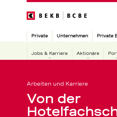
Direkt
zum
Inhalt
Hauptnavigation
Private
Unternehmen
Private 
Jobs & Karriere
Aktionäre
Por
Arbeiten
Servicenavigation
bei
Arbeiten und Karriere
Von der
der
Hotelfachsch