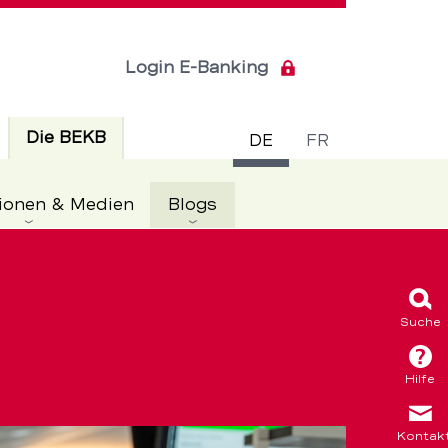
Login E-Banking
Sprachsch
Aktiv
Die BEKB
DE
FR
Aktiv
ionen & Medien
Blogs
Suche
Hilfe
Kontak