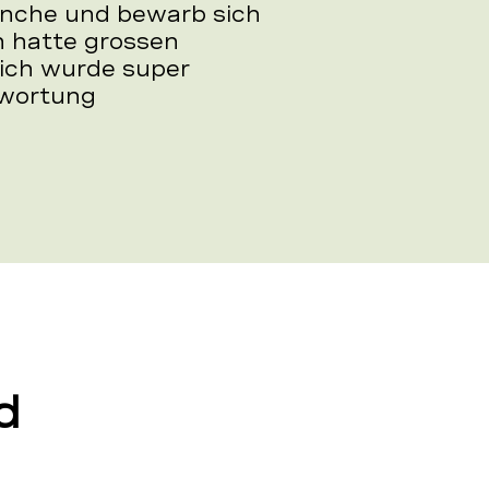
ranche und bewarb sich
ch hatte grossen
ich wurde super
twortung
d