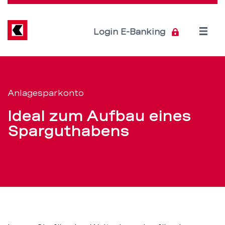
Direkt
zum
Inhalt
Open
Login E-Banking
menu
Anlagesparkonto
Servicenavigation
mit
Anlagesparkonto
Bonuszins
Ideal zum Aufbau eines
–
Sparguthabens
BEKB