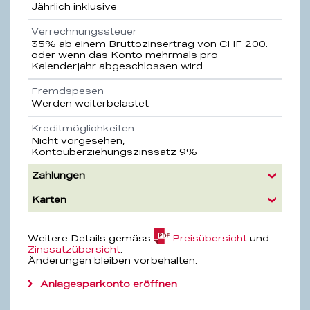
Jährlich inklusive
Verrechnungssteuer
35% ab einem Bruttozinsertrag von CHF 200.–
oder wenn das Konto mehrmals pro
Kalenderjahr abgeschlossen wird
Fremdspesen
Werden weiterbelastet
Kreditmöglichkeiten
Nicht vorgesehen,
Kontoüberziehungszinssatz 9%
Zahlungen
Karten
(PDF,
Weitere Details gemäss
Preisübersicht
und
4.2
Zinssatzübersicht
.
MB)
Änderungen bleiben vorbehalten.
Anlagesparkonto eröffnen