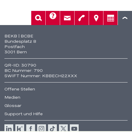
Hilfe
Suche
Kontakt
Telefon
Standorte
Beratung
Fusszeile
BEKB | BCBE
Bundesplatz 8
Postfach
3001 Bern
QR-IID: 30790
BC Nummer: 790
SWIFT Nummer: KBBECH22XXX
Offene Stellen
Medien
Glossar
Support und Hilfe