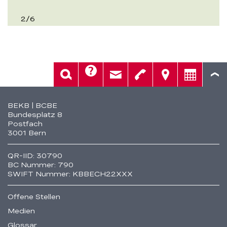
2
/
6
Hilfe
Suche
Kontakt
Telefon
Standorte
Beratung
Fusszeile
BEKB | BCBE
Bundesplatz 8
Postfach
3001 Bern
QR-IID: 30790
BC Nummer: 790
SWIFT Nummer: KBBECH22XXX
Offene Stellen
Medien
Glossar