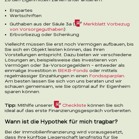
Erspartes
Wertschriften
Guthaben aus der Säule 3a (
Merkblatt Vorbezug
(PDF,
von Vorsorgeguthaben
)
105.5
Erbvorbezug oder Schenkung
KB)
Vielleicht müssen Sie erst noch Vermögen aufbauen, bis
Sie sich ein Objekt leisten können, das Ihren
Vorstellungen entspricht. Dazu bieten wir verschiedene
Lösungen an, beispielsweise das Investieren von
Vermögen oder 3a-Vorsorgegeldern – entweder als
einmalige Investition in
BEKB-Fonds
oder mittels
regelmässiger Einzahlungen in einen
Fondssparplan
.
Am besten lassen Sie sich von uns beraten und wir
schauen gemeinsam, wie Sie optimal auf Ihr Eigenheim
sparen können.
(PDF,
Tipp:
Mithilfe unserer
Checkliste
können Sie sich
178.6
ideal auf das erste Finanzierungsgespräch vorbereiten.
KB)
Wann ist die Hypothek für mich tragbar?
Bei der Immobilienfinanzierung wird vorausgesetzt,
dass Ihre künftige Liegenschaft langfristig für Sie