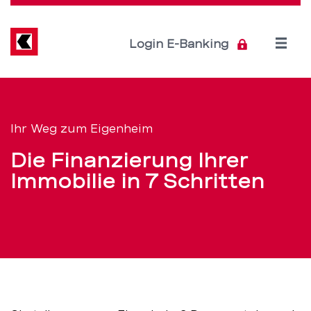
Direkt
zum
Inhalt
Open
Login E-Banking
menu
Immobilienfinanzier
Servicenavigation
in
Ihr Weg zum Eigenheim
7
Die Finanzierung Ihrer
Schritten
Immobilie in 7 Schritten
zum
Eigenheim
–
BEKB