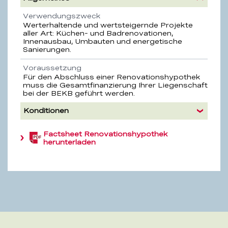
Eigenschaft
Beschreibung
Verwendungszweck
Werterhaltende und wertsteigernde Projekte
aller Art: Küchen- und Badrenovationen,
Innenausbau, Umbauten und energetische
Sanierungen.
Voraussetzung
Für den Abschluss einer Renovationshypothek
muss die Gesamtfinanzierung Ihrer Liegenschaft
bei der BEKB geführt werden.
Konditionen
Factsheet Renovationshypothek
(PDF,
herunterladen
384.6
KB)