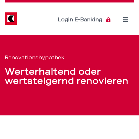
Direkt
zum
Inhalt
Open
Login E-Banking
menu
Renovieren
Servicenavigation
mit
Renovationshypothek
der
Werterhaltend oder
Renovationshypoth
wertsteigernd renovieren
–
BEKB