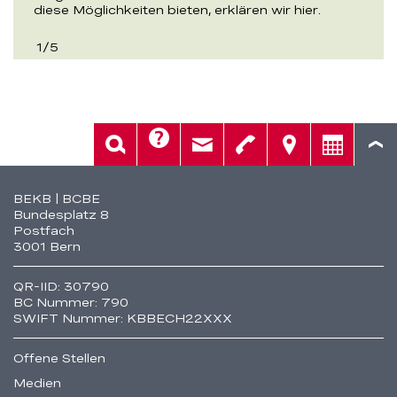
diese Möglichkeiten bieten, erklären wir hier.
1
/
5
Hilfe
Suche
Kontakt
Telefon
Standorte
Beratung
Fusszeile
BEKB | BCBE
Bundesplatz 8
Postfach
3001 Bern
QR-IID: 30790
BC Nummer: 790
SWIFT Nummer: KBBECH22XXX
Offene Stellen
Medien