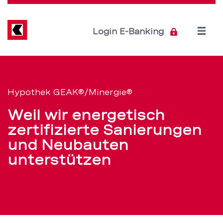
Direkt
zum
Inhalt
Open
Login E-Banking
menu
Die
Servicenavigation
Hypothek
Hypothek GEAK®/Minergie®
GEAK®/Minergie®
Weil wir energetisch
mit
zertifizierte Sanierungen
und Neubauten
Vorzugszinssatz
unterstützen
–
BEKB