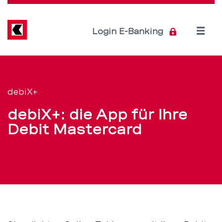
Direkt
zum
Inhalt
Open
Login E-Banking
menu
debiX+
Servicenavigation
–
debiX+
die
debiX+: die App für Ihre
App
Debit Mastercard
für
Ihre
Debitkarte
–