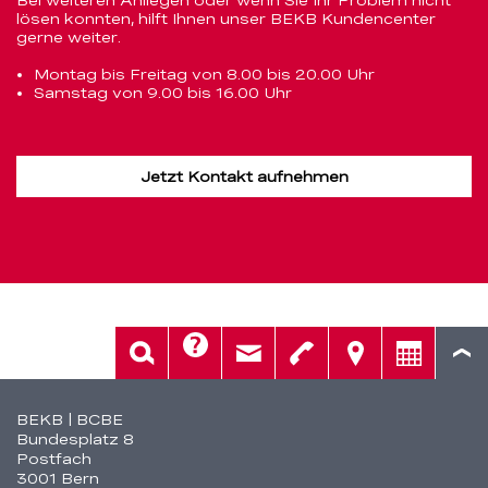
lösen konnten, hilft Ihnen unser BEKB Kundencenter
gerne weiter.
Montag bis Freitag von 8.00 bis 20.00 Uhr
Samstag von 9.00 bis 16.00 Uhr
Jetzt Kontakt aufnehmen
Hilfe
Suche
Kontakt
Telefon
Standorte
Beratung
Fusszeile
BEKB | BCBE
Bundesplatz 8
Postfach
3001 Bern