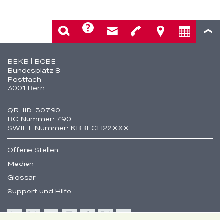
Hilfe
Suche
Kontakt
Telefon
Standorte
Beratung
Fusszeile
BEKB | BCBE
Bundesplatz 8
Postfach
3001 Bern
QR-IID: 30790
BC Nummer: 790
SWIFT Nummer: KBBECH22XXX
Offene Stellen
Medien
Glossar
Support und Hilfe