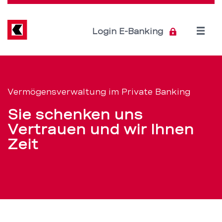
Direkt
zum
Inhalt
Open
Login E-Banking
menu
Ertragreich:
Servicenavigation
Vermögensverwaltu
Vermögensverwaltung im Private Banking
im
Sie schenken uns
Private
Vertrauen und wir Ihnen
Zeit
Banking
–
BEKB