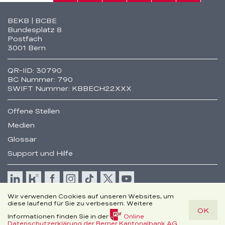
Fusszeile
BEKB | BCBE
Bundesplatz 8
Postfach
3001 Bern
QR-IID: 30790
BC Nummer: 790
SWIFT Nummer: KBBECH22XXX
Offene Stellen
Medien
Glossar
Support und Hilfe
Cookie
Wir verwenden Cookies auf unseren Websites, um
Rechtliche Hinweise
diese laufend für Sie zu verbessern. Weitere
OK
Disclaimer
Informationen finden Sie in der
Online
(PDF,
© Berner Kantonalbank AG
Datenschutzerklärung der Berner Kantonalbank AG
.