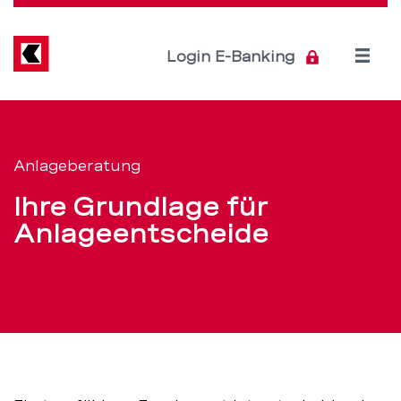
Direkt
zum
Inhalt
Open
Login E-Banking
menu
Fundiert:
Servicenavigation
Anlageberatung
Anlageberatung
–
Ihre Grundlage für
BEKB
Anlageentscheide