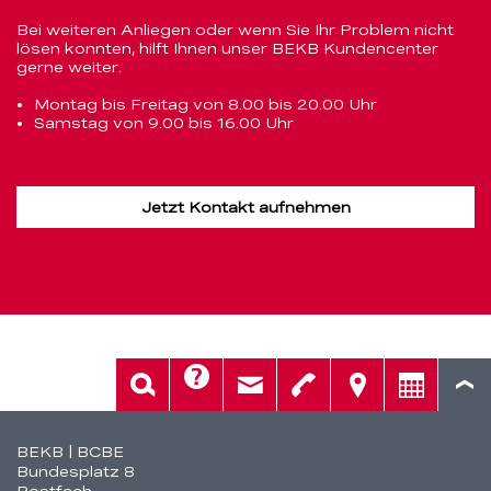
Bei weiteren Anliegen oder wenn Sie Ihr Problem nicht
lösen konnten, hilft Ihnen unser BEKB Kundencenter
gerne weiter.
Montag bis Freitag von 8.00 bis 20.00 Uhr
Samstag von 9.00 bis 16.00 Uhr
Jetzt Kontakt aufnehmen
Hilfe
Suche
Kontakt
Telefon
Standorte
Beratung
Fusszeile
BEKB | BCBE
Bundesplatz 8