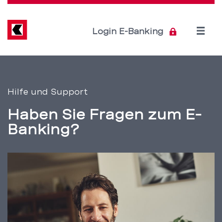
Direkt
zum
Inhalt
Open
Login E-Banking
menu
Hilfe
Servicenavigation
zu
Hilfe und Support
Ihrem
Haben Sie Fragen zum E-
E-
Banking?
Banking
–
BEKB