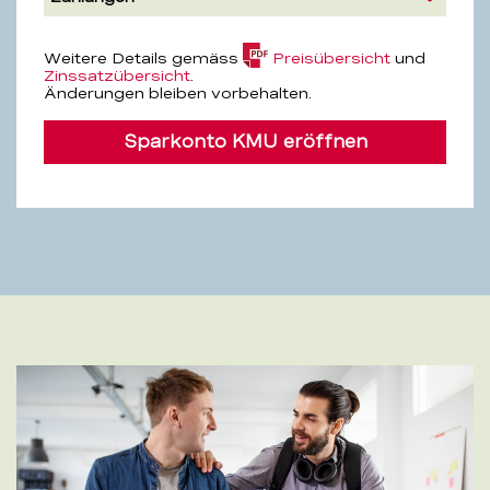
(PDF,
Weitere Details gemäss
Preisübersicht
und
4.2
Zinssatzübersicht
.
MB)
Änderungen bleiben vorbehalten.
Sparkonto KMU eröffnen