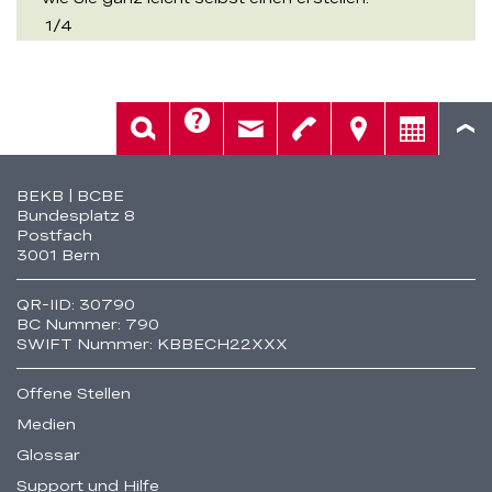
1
/
4
Hilfe
Suche
Kontakt
Telefon
Standorte
Beratung
Fusszeile
BEKB | BCBE
Bundesplatz 8
Postfach
3001 Bern
QR-IID: 30790
BC Nummer: 790
SWIFT Nummer: KBBECH22XXX
Offene Stellen
Medien
Glossar
Support und Hilfe