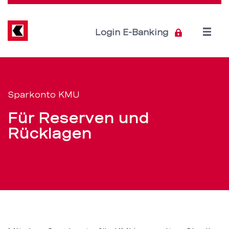
Direkt
zum
Inhalt
Open
Login E-Banking
menu
Sparkonto
Servicenavigation
KMU
Sparkonto KMU
für
Für Reserven und
Firmen
Rücklagen
–
BEKB