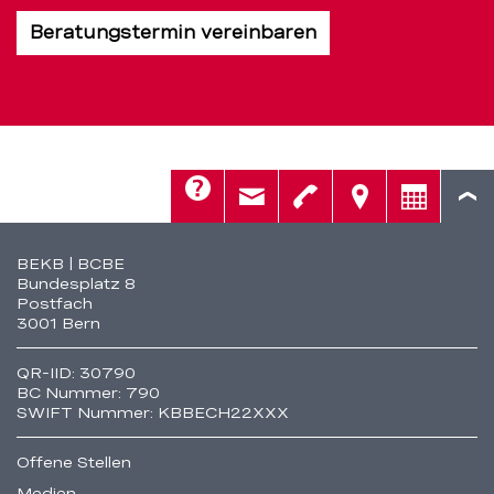
Beratungstermin vereinbaren
Hilfe
Kontakt
Telefon
Standorte
Beratung
Fusszeile
BEKB | BCBE
Bundesplatz 8
Postfach
3001 Bern
QR-IID: 30790
BC Nummer: 790
SWIFT Nummer: KBBECH22XXX
Offene Stellen
Medien