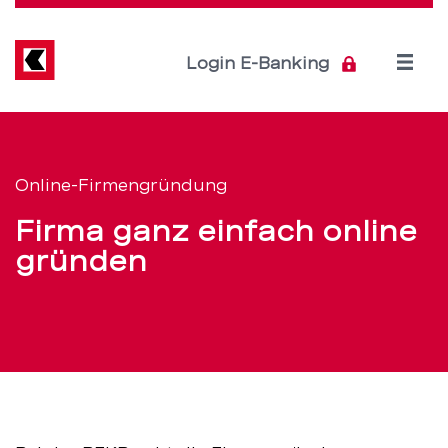
Direkt
zum
Inhalt
Open
Login E-Banking
menu
Firma
Servicenavigation
online
Online-Firmengründung
gründen:
Firma ganz einfach online
jetzt
gründen
ganz
einfach
mit
IFJ